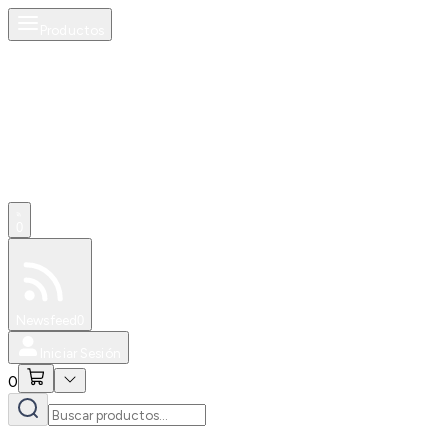
Productos
0
Especiales
Newsfeed
0
Iniciar Sesión
0