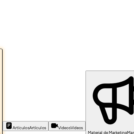
Artículos
Artículos
Videos
Videos
s
Material de Marketing
Mar