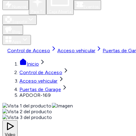
Nuevos
Eventos
Para Ti
Caja Abierta
Soporte
Blog
Apps
Control de Acceso
Acceso vehicular
Puertas de Ga
Inicio
Control de Acceso
Acceso vehicular
Puertas de Garage
APDOOR-169
Video