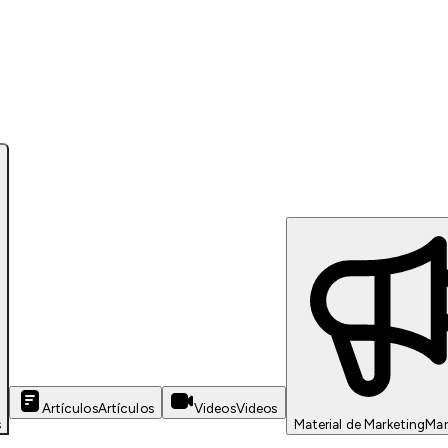
Artículos
Artículos
Videos
Videos
s
Material de Marketing
Mar