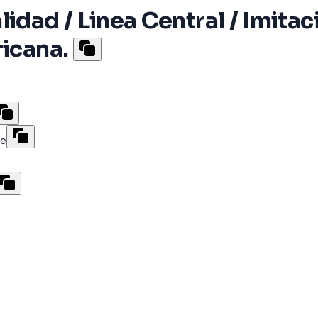
idad / Linea Central / Imitac
ricana.
te