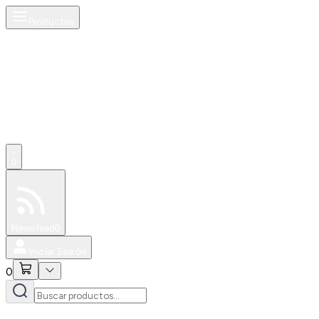
Productos
0
Especiales
Newsfeed
0
Iniciar Sesión
0