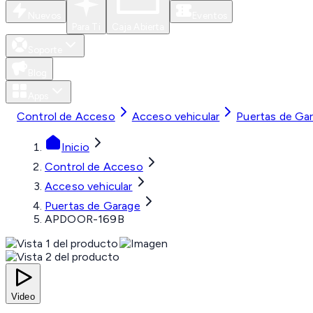
Nuevos
Eventos
Para Ti
Caja Abierta
Soporte
Blog
Apps
Control de Acceso
Acceso vehicular
Puertas de Ga
Inicio
Control de Acceso
Acceso vehicular
Puertas de Garage
APDOOR-169B
Video