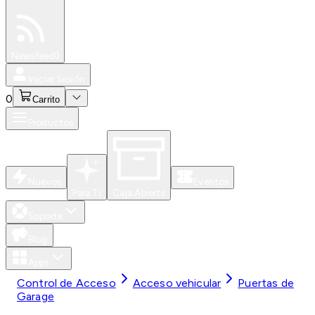
Especiales
Newsfeed
0
Iniciar Sesión
0
Carrito
Productos
Nuevos
Eventos
Para Ti
Caja Abierta
Soporte
Blog
Apps
Control de Acceso
Acceso vehicular
Puertas de
Garage