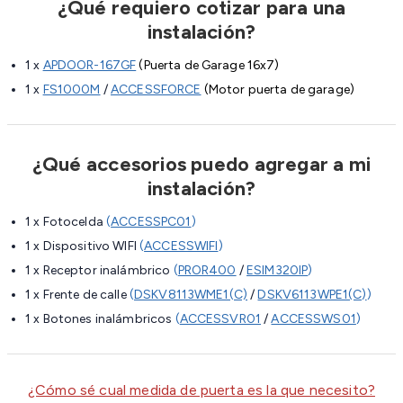
¿Qué requiero cotizar para una
instalación?
1 x
APDOOR-167GF
(Puerta de Garage 16x7)
1 x
FS1000M
/
ACCESSFORCE
(Motor puerta de garage)
¿Qué accesorios puedo agregar a mi
instalación?
1 x Fotocelda
(
ACCESSPC01
)
1 x Dispositivo WIFI
(
ACCESSWIFI
)
1 x Receptor inalámbrico
(
PROR400
/
ESIM320IP
)
1 x Frente de calle
(
DSKV8113WME1(C)
/
DSKV6113WPE1(C)
)
1 x Botones inalámbricos
(
ACCESSVR01
/
ACCESSWS01
)
¿Cómo sé cual medida de puerta es la que necesito?