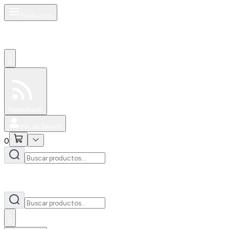
Productos
0
Especiales
Newsfeed
0
Iniciar Sesión
0
0