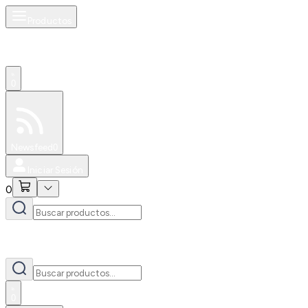
Productos
0
Especiales
Newsfeed
0
Iniciar Sesión
0
0