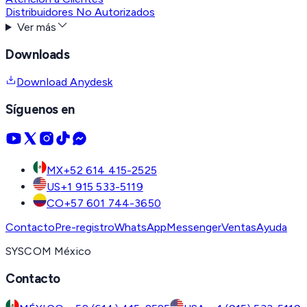
Distribuidores No Autorizados
Ver más
Downloads
Download Anydesk
Síguenos en
MX
+52 614 415-2525
US
+1 915 533-5119
CO
+57 601 744-3650
Contacto
Pre-registro
WhatsApp
Messenger
Ventas
Ayuda
SYSCOM México
Contacto