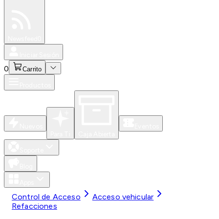
Especiales
Newsfeed
0
Iniciar Sesión
0
Carrito
Productos
Nuevos
Eventos
Para Ti
Caja Abierta
Soporte
Blog
Apps
Control de Acceso
Acceso vehicular
Refacciones