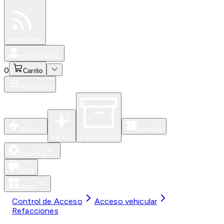
Especiales
Newsfeed
0
Iniciar Sesión
0
Carrito
Productos
Nuevos
Eventos
Para Ti
Caja Abierta
Soporte
Blog
Apps
Control de Acceso
Acceso vehicular
Refacciones