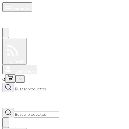
Productos
0
Especiales
Newsfeed
0
Iniciar Sesión
0
0