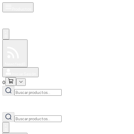
Productos
0
Especiales
Newsfeed
0
Iniciar Sesión
0
0