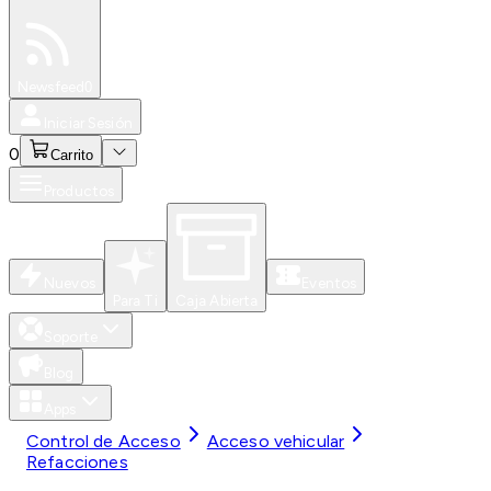
Especiales
Newsfeed
0
Iniciar Sesión
0
Carrito
Productos
Nuevos
Eventos
Para Ti
Caja Abierta
Soporte
Blog
Apps
Control de Acceso
Acceso vehicular
Refacciones