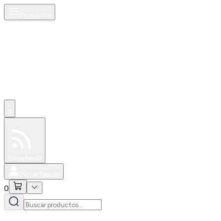
Productos
0
Especiales
Newsfeed
0
Iniciar Sesión
0