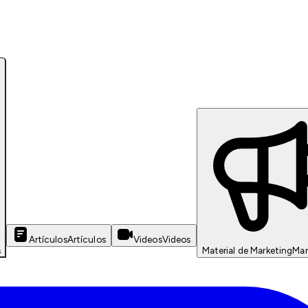
Artículos
Artículos
Videos
Videos
s
Material de Marketing
Mar