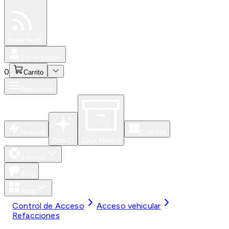
Especiales
Newsfeed
0
Iniciar Sesión
0
Carrito
Productos
Nuevos
Eventos
Para Ti
Caja Abierta
Soporte
Blog
Apps
Control de Acceso
Acceso vehicular
Refacciones