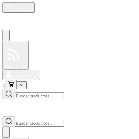
Productos
0
Especiales
Newsfeed
0
Iniciar Sesión
0
0