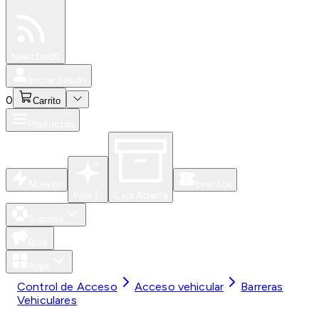
Especiales
Newsfeed
0
Iniciar Sesión
0
Carrito
Productos
Nuevos
Eventos
Para Ti
Caja Abierta
Soporte
Blog
Apps
Control de Acceso
Acceso vehicular
Barreras
Vehiculares