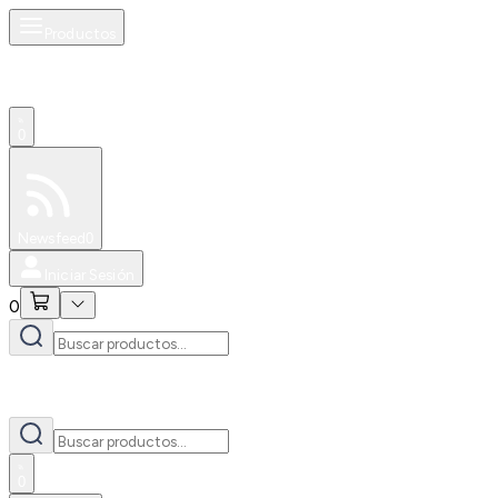
Productos
0
Especiales
Newsfeed
0
Iniciar Sesión
0
0