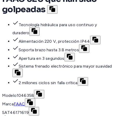
golpeadas
Tecnología hidráulica para uso continuo y
duradero
Alimentación 220 V, protección IP44
Soporta brazo hasta 3.8 metros
Apertura en 3 segundos
Sistema frenado electrónico para mayor suavidad
2 millones ciclos sin falla crítica
Modelo
1046358
Marca
FAAC
SAT
46171619