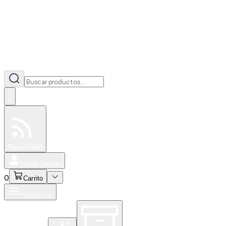
0
Especiales
Newsfeed
0
Iniciar Sesión
0
Carrito
Productos