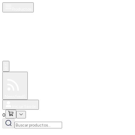
Productos
0
Especiales
Newsfeed
0
Iniciar Sesión
0