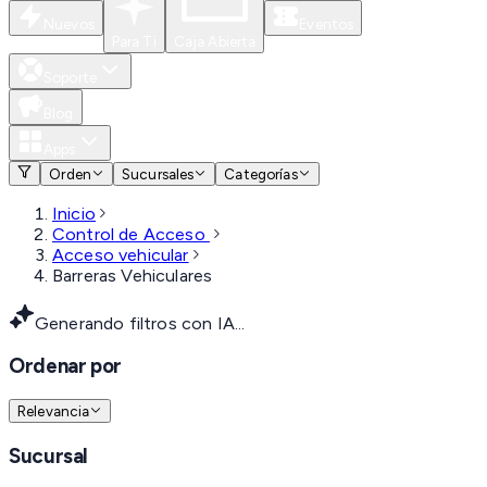
Nuevos
Eventos
Para Ti
Caja Abierta
Soporte
Blog
Apps
Orden
Sucursales
Categorías
Inicio
Control de Acceso
Acceso vehicular
Barreras Vehiculares
Generando filtros con IA...
Ordenar por
Relevancia
Sucursal