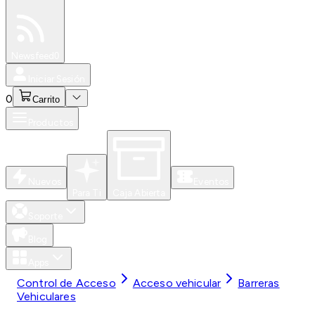
Especiales
Newsfeed
0
Iniciar Sesión
0
Carrito
Productos
Nuevos
Eventos
Para Ti
Caja Abierta
Soporte
Blog
Apps
Control de Acceso
Acceso vehicular
Barreras
Vehiculares