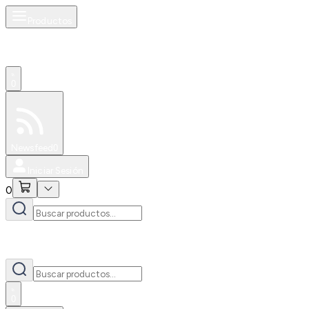
Productos
0
Especiales
Newsfeed
0
Iniciar Sesión
0
0