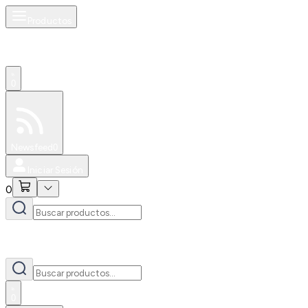
Productos
0
Especiales
Newsfeed
0
Iniciar Sesión
0
0