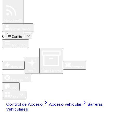
Especiales
Newsfeed
0
Iniciar Sesión
0
Carrito
Productos
Nuevos
Eventos
Para Ti
Caja Abierta
Soporte
Blog
Apps
Control de Acceso
Acceso vehicular
Barreras
Vehiculares