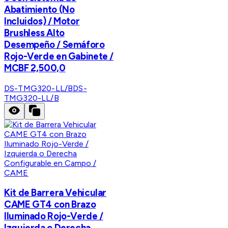
Abatimiento (No
Incluidos) / Motor
Brushless Alto
Desempeño / Semáforo
Rojo-Verde en Gabinete /
MCBF 2,500,0
DS-TMG320-LL/B
DS-
TMG320-LL/B
CAME
Kit de Barrera Vehicular
CAME GT4 con Brazo
Iluminado Rojo-Verde /
Izquierda o Derecha