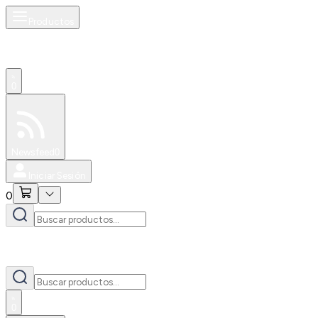
Productos
0
Especiales
Newsfeed
0
Iniciar Sesión
0
0