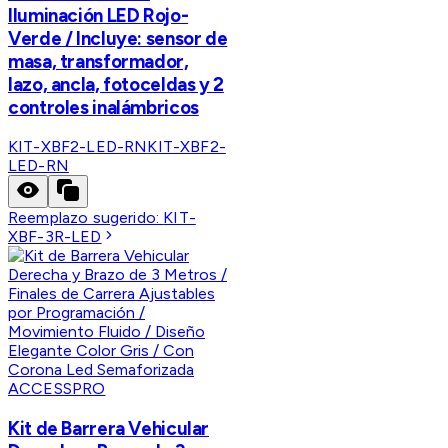
Iluminación LED Rojo-
Verde / Incluye: sensor de
masa, transformador,
lazo, ancla, fotoceldas y 2
controles inalámbricos
KIT-XBF2-LED-RN
KIT-XBF2-
LED-RN
Reemplazo sugerido:
KIT-
XBF-3R-LED
ACCESSPRO
Kit de Barrera Vehicular