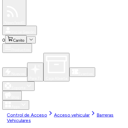
Especiales
Newsfeed
0
Iniciar Sesión
0
Carrito
Productos
Nuevos
Eventos
Para Ti
Caja Abierta
Soporte
Blog
Apps
Control de Acceso
Acceso vehicular
Barreras
Vehiculares