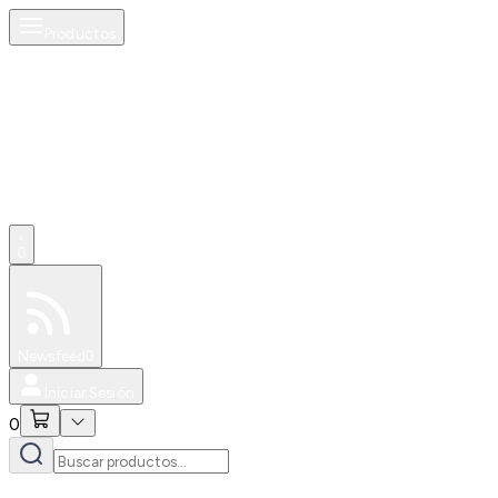
Productos
0
Especiales
Newsfeed
0
Iniciar Sesión
0