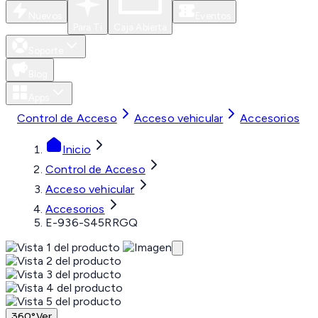
Nuevos
Eventos
Para Ti
Caja Abierta
Soporte
Blog
Apps
Control de Acceso
Acceso vehicular
Accesorios
Inicio
Control de Acceso
Acceso vehicular
Accesorios
E-936-S45RRGQ
360°
Ver