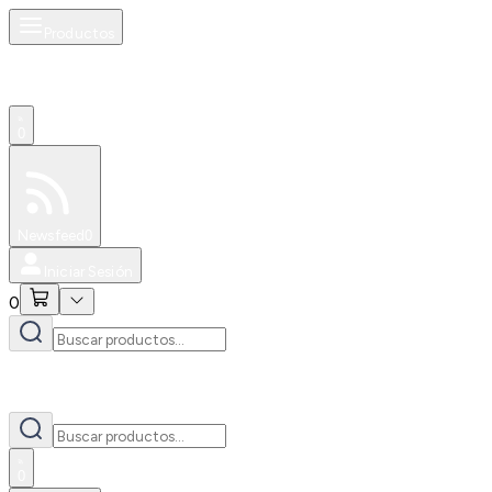
Productos
0
Especiales
Newsfeed
0
Iniciar Sesión
0
0