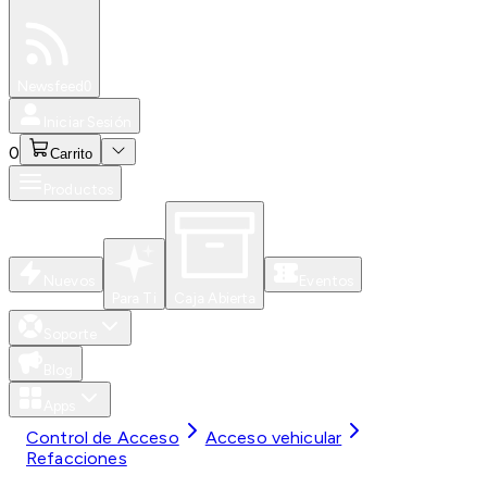
Especiales
Newsfeed
0
Iniciar Sesión
0
Carrito
Productos
Nuevos
Eventos
Para Ti
Caja Abierta
Soporte
Blog
Apps
Control de Acceso
Acceso vehicular
Refacciones