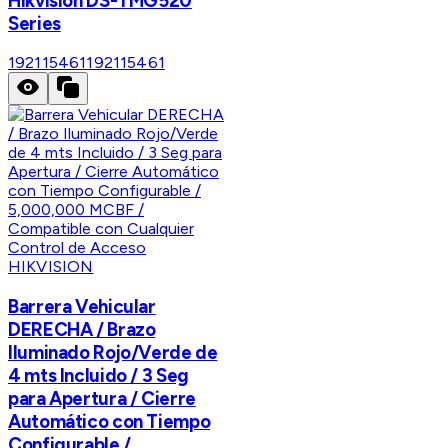
Hikvision DS-TMG520
Series
192115461
192115461
HIKVISION
Barrera Vehicular
DERECHA / Brazo
Iluminado Rojo/Verde de
4 mts Incluido / 3 Seg
para Apertura / Cierre
Automático con Tiempo
Configurable /