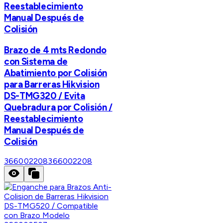
Reestablecimiento
Manual Después de
Colisión
Brazo de 4 mts Redondo
con Sistema de
Abatimiento por Colisión
para Barreras Hikvision
DS-TMG320 / Evita
Quebradura por Colisión /
Reestablecimiento
Manual Después de
Colisión
366002208
366002208