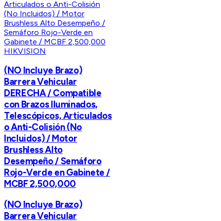
HIKVISION
(NO Incluye Brazo)
Barrera Vehicular
DERECHA / Compatible
con Brazos Iluminados,
Telescópicos, Articulados
o Anti-Colisión (No
Incluidos) / Motor
Brushless Alto
Desempeño / Semáforo
Rojo-Verde en Gabinete /
MCBF 2,500,000
(NO Incluye Brazo)
Barrera Vehicular