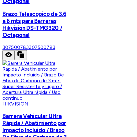
Octagonal
Brazo Telescopico de 3.6
a 6 mts para Barreras
Hikvision DS-TMG320 /
Octagonal
307500783
307500783
HIKVISION
Barrera Vehicular Ultra
Rápida / Abatimiento por
Impacto Incluido / Brazo