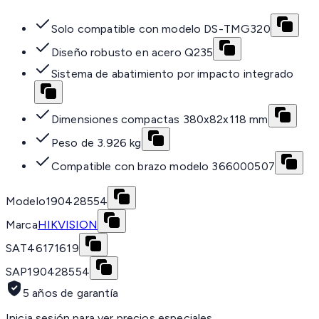
Solo compatible con modelo DS-TMG320
Diseño robusto en acero Q235
Sistema de abatimiento por impacto integrado
Dimensiones compactas 380x82x118 mm
Peso de 3.926 kg
Compatible con brazo modelo 366000507
Modelo
190428554
Marca
HIKVISION
SAT
46171619
SAP
190428554
5 años de garantía
Inicia sesión para ver precios especiales