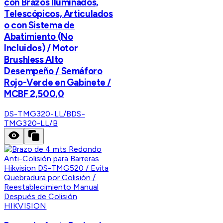
con Brazos Iluminados,
Telescópicos, Articulados
o con Sistema de
Abatimiento (No
Incluidos) / Motor
Brushless Alto
Desempeño / Semáforo
Rojo-Verde en Gabinete /
MCBF 2,500,0
DS-TMG320-LL/B
DS-
TMG320-LL/B
HIKVISION