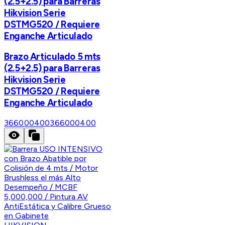
(2.5+2.5) para Barreras
Hikvision Serie
DSTMG520 / Requiere
Enganche Articulado
Brazo Articulado 5 mts
(2.5+2.5) para Barreras
Hikvision Serie
DSTMG520 / Requiere
Enganche Articulado
366000400
366000400