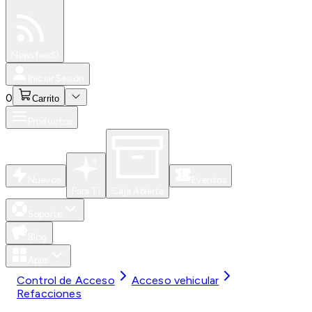
Especiales
Newsfeed
0
Iniciar Sesión
0
Carrito
Productos
Nuevos
Eventos
Para Ti
Caja Abierta
Soporte
Blog
Apps
Control de Acceso
Acceso vehicular
Refacciones