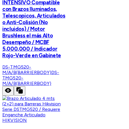
INTENSIVO Compatible
con Brazos Iluminados,
Telescopicos, Articulados
o Anti-Colisión (No
incluidos) / Motor
Brushless el más Alto
Desempeño / MCBF
5,000,000 / Indicador
Rojo-Verde en Gabinete
DS-TMG520-
M/A/B(BARRIERBODY)
DS-
TMG520-
M/A/B(BARRIERBODY)
HIKVISION