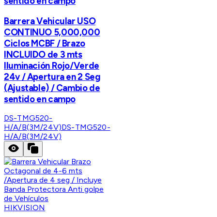
sentido en campo
Barrera Vehicular USO
CONTINUO 5,000,000
Ciclos MCBF / Brazo
INCLUIDO de 3 mts
Iluminación Rojo/Verde
24v / Apertura en 2 Seg
(Ajustable) / Cambio de
sentido en campo
DS-TMG520-
H/A/B(3M/24V)
DS-TMG520-
H/A/B(3M/24V)
HIKVISION