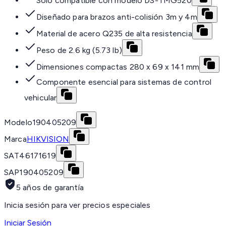
Solo compatible con modelo DS-TMG520
Diseñado para brazos anti-colisión 3m y 4m
Material de acero Q235 de alta resistencia
Peso de 2.6 kg (5.73 lb)
Dimensiones compactas 280 x 69 x 141 mm
Componente esencial para sistemas de control
vehicular
Modelo
190405209
Marca
HIKVISION
SAT
46171619
SAP
190405209
5 años de garantía
Inicia sesión para ver precios especiales
Iniciar Sesión