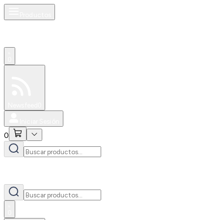
Productos
0
Especiales
Newsfeed
0
Iniciar Sesión
0
0