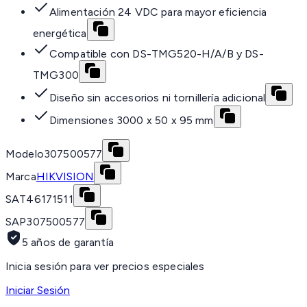
Alimentación 24 VDC para mayor eficiencia
energética
Compatible con DS-TMG520-H/A/B y DS-
TMG300
Diseño sin accesorios ni tornillería adicional
Dimensiones 3000 x 50 x 95 mm
Modelo
307500577
Marca
HIKVISION
SAT
46171511
SAP
307500577
5 años de garantía
Inicia sesión para ver precios especiales
Iniciar Sesión