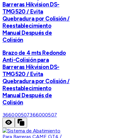
Barreras Hikvision DS-
TMG520 / Evita
Quebradura por Colisión /
Reestablecimiento
Manual Después de
Colisión
Brazo de 4 mts Redondo
Anti-Colisión para
Barreras Hikvision DS-
TMG520 / Evita
Quebradura por Colisión /
Reestablecimiento
Manual Después de
Colisión
366000507
366000507