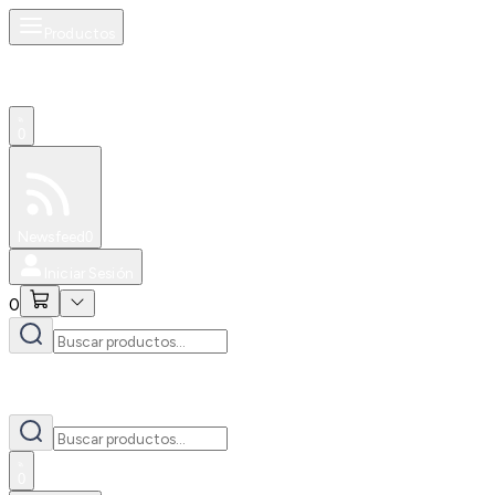
Productos
0
Especiales
Newsfeed
0
Iniciar Sesión
0
0