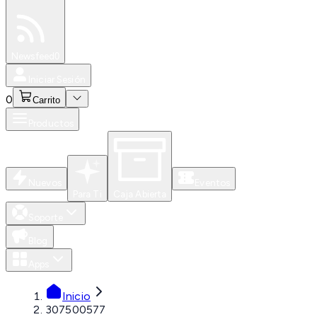
Especiales
Newsfeed
0
Iniciar Sesión
0
Carrito
Productos
Nuevos
Eventos
Para Ti
Caja Abierta
Soporte
Blog
Apps
Inicio
307500577