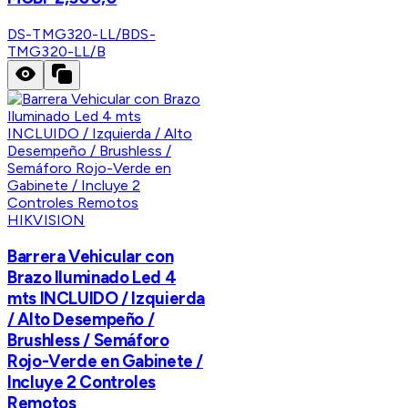
DS-TMG320-LL/B
DS-
TMG320-LL/B
HIKVISION
Barrera Vehicular con
Brazo Iluminado Led 4
mts INCLUIDO / Izquierda
/ Alto Desempeño /
Brushless / Semáforo
Rojo-Verde en Gabinete /
Incluye 2 Controles
Remotos