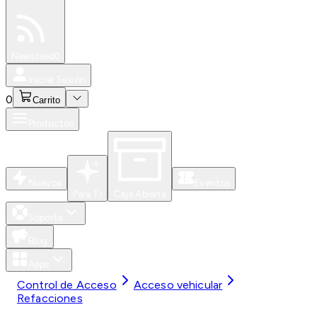
Especiales
Newsfeed
0
Iniciar Sesión
0
Carrito
Productos
Nuevos
Eventos
Para Ti
Caja Abierta
Soporte
Blog
Apps
Control de Acceso
Acceso vehicular
Refacciones