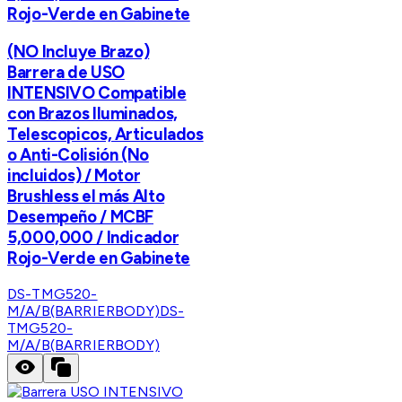
Rojo-Verde en Gabinete
(NO Incluye Brazo)
Barrera de USO
INTENSIVO Compatible
con Brazos Iluminados,
Telescopicos, Articulados
o Anti-Colisión (No
incluidos) / Motor
Brushless el más Alto
Desempeño / MCBF
5,000,000 / Indicador
Rojo-Verde en Gabinete
DS-TMG520-
M/A/B(BARRIERBODY)
DS-
TMG520-
M/A/B(BARRIERBODY)