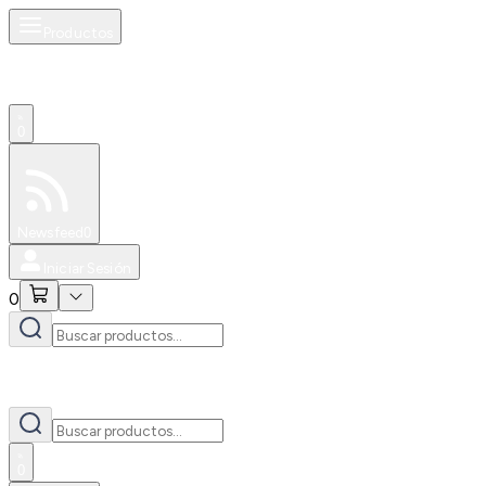
Productos
0
Especiales
Newsfeed
0
Iniciar Sesión
0
0