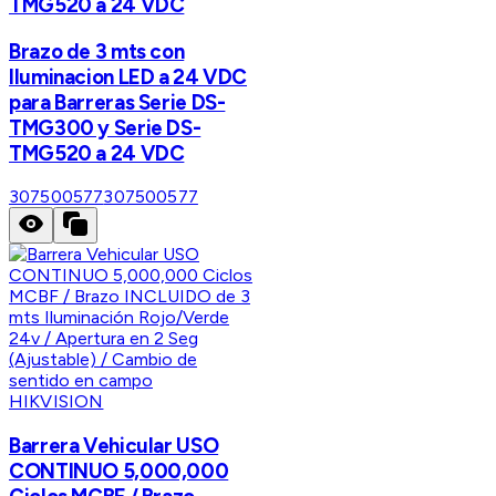
TMG520 a 24 VDC
Brazo de 3 mts con
Iluminacion LED a 24 VDC
para Barreras Serie DS-
TMG300 y Serie DS-
TMG520 a 24 VDC
307500577
307500577
HIKVISION
Barrera Vehicular USO
CONTINUO 5,000,000