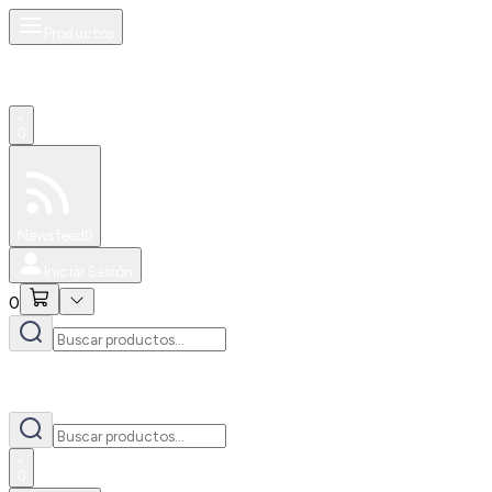
Productos
0
Especiales
Newsfeed
0
Iniciar Sesión
0
0