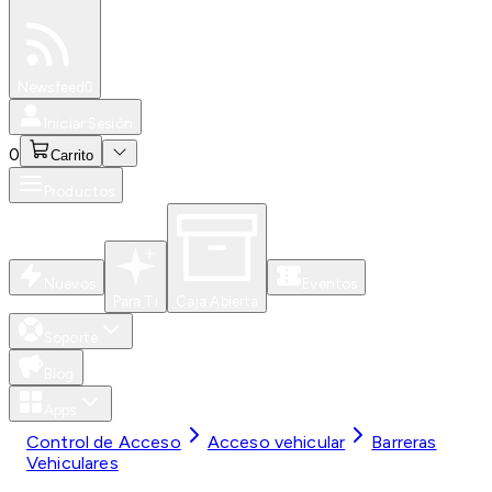
Especiales
Newsfeed
0
Iniciar Sesión
0
Carrito
Productos
Nuevos
Eventos
Para Ti
Caja Abierta
Soporte
Blog
Apps
Control de Acceso
Acceso vehicular
Barreras
Vehiculares