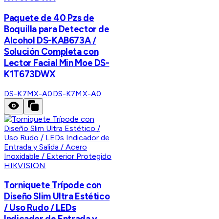
Paquete de 40 Pzs de
Boquilla para Detector de
Alcohol DS-KAB673A /
Solución Completa con
Lector Facial Min Moe DS-
K1T673DWX
DS-K7MX-A0
DS-K7MX-A0
HIKVISION
Torniquete Trípode con
Diseño Slim Ultra Estético
/ Uso Rudo / LEDs
Indicador de Entrada y