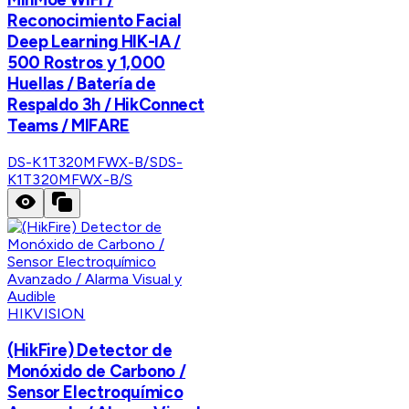
Reconocimiento Facial
Deep Learning HIK-IA /
500 Rostros y 1,000
Huellas / Batería de
Respaldo 3h / HikConnect
Teams / MIFARE
DS-K1T320MFWX-B/S
DS-
K1T320MFWX-B/S
HIKVISION
(HikFire) Detector de
Monóxido de Carbono /
Sensor Electroquímico