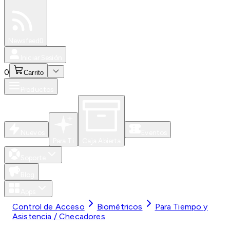
Especiales
Newsfeed
0
Iniciar Sesión
0
Carrito
Productos
Nuevos
Eventos
Para Ti
Caja Abierta
Soporte
Blog
Apps
Control de Acceso
Biométricos
Para Tiempo y
Asistencia / Checadores