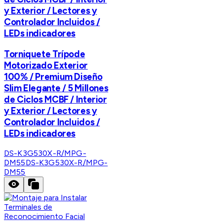
y Exterior / Lectores y
Controlador Incluidos /
LEDs indicadores
Torniquete Trípode
Motorizado Exterior
100% / Premium Diseño
Slim Elegante / 5 Millones
de Ciclos MCBF / Interior
y Exterior / Lectores y
Controlador Incluidos /
LEDs indicadores
DS-K3G530X-R/MPG-
DM55
DS-K3G530X-R/MPG-
DM55