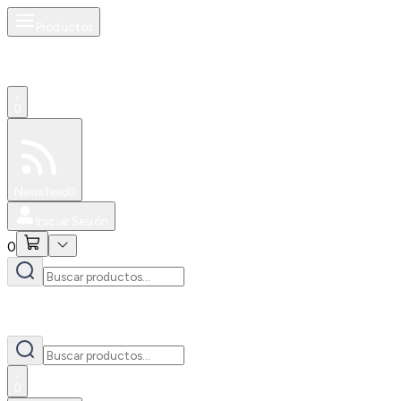
Productos
0
Especiales
Newsfeed
0
Iniciar Sesión
0
0