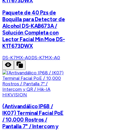
K1T673DWX
Paquete de 40 Pzs de
Boquilla para Detector de
Alcohol DS-KAB673A /
Solución Completa con
Lector Facial Min Moe DS-
K1T673DWX
DS-K7MX-A0
DS-K7MX-A0
HIKVISION
(Antivandálico IP68 /
IK07) Terminal Facial PoE
/ 10,000 Rostros /
Pantalla 7" / Intercom y