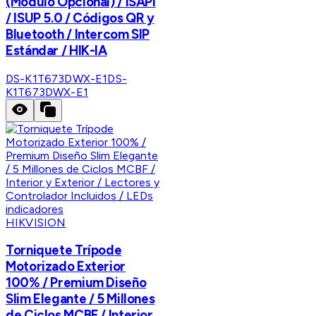
(Módulo Opcional) / ISAPI
/ ISUP 5.0 / Códigos QR y
Bluetooth / Intercom SIP
Estándar / HIK-IA
DS-K1T673DWX-E1
DS-
K1T673DWX-E1
HIKVISION
Torniquete Trípode
Motorizado Exterior
100% / Premium Diseño
Slim Elegante / 5 Millones
de Ciclos MCBF / Interior