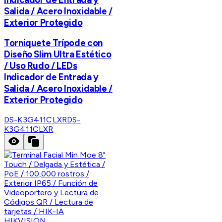
Salida / Acero Inoxidable /
Exterior Protegido
Torniquete Trípode con
Diseño Slim Ultra Estético
/ Uso Rudo / LEDs
Indicador de Entrada y
Salida / Acero Inoxidable /
Exterior Protegido
DS-K3G411CLXR
DS-
K3G411CLXR
HIKVISION