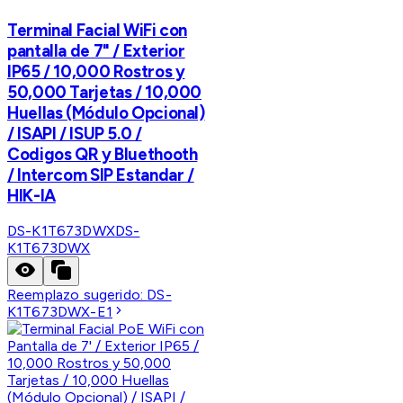
Terminal Facial WiFi con
pantalla de 7" / Exterior
IP65 / 10,000 Rostros y
50,000 Tarjetas / 10,000
Huellas (Módulo Opcional)
/ ISAPI / ISUP 5.0 /
Codigos QR y Bluethooth
/ Intercom SIP Estandar /
HIK-IA
DS-K1T673DWX
DS-
K1T673DWX
Reemplazo sugerido:
DS-
K1T673DWX-E1