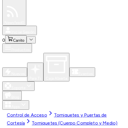
Especiales
Newsfeed
0
Iniciar Sesión
0
Carrito
Productos
Nuevos
Eventos
Para Ti
Caja Abierta
Soporte
Blog
Apps
Control de Acceso
Torniquetes y Puertas de
Cortesía
Torniquetes (Cuerpo Completo y Medio)