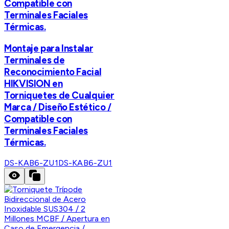
Compatible con
Terminales Faciales
Térmicas.
Montaje para Instalar
Terminales de
Reconocimiento Facial
HIKVISION en
Torniquetes de Cualquier
Marca / Diseño Estético /
Compatible con
Terminales Faciales
Térmicas.
DS-KAB6-ZU1
DS-KAB6-ZU1