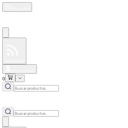
Productos
0
Especiales
Newsfeed
0
Iniciar Sesión
0
0