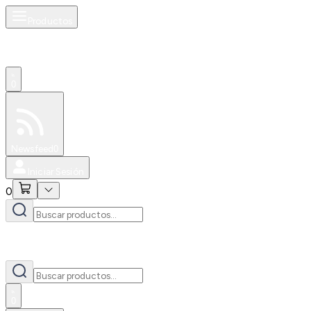
Productos
0
Especiales
Newsfeed
0
Iniciar Sesión
0
0