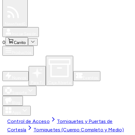
Especiales
Newsfeed
0
Iniciar Sesión
0
Carrito
Productos
Nuevos
Eventos
Para Ti
Caja Abierta
Soporte
Blog
Apps
Control de Acceso
Torniquetes y Puertas de
Cortesía
Torniquetes (Cuerpo Completo y Medio)