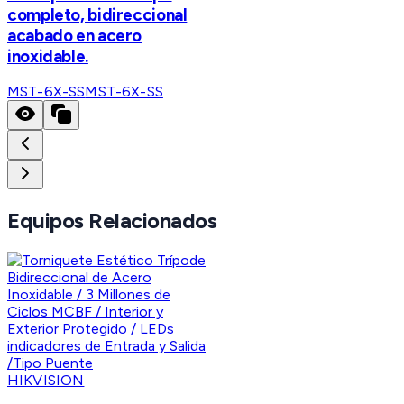
completo, bidireccional
acabado en acero
inoxidable.
MST-6X-SS
MST-6X-SS
Equipos Relacionados
HIKVISION