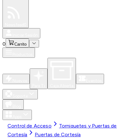
Especiales
Newsfeed
0
Iniciar Sesión
0
Carrito
Productos
Nuevos
Eventos
Para Ti
Caja Abierta
Soporte
Blog
Apps
Control de Acceso
Torniquetes y Puertas de
Cortesía
Puertas de Cortesía