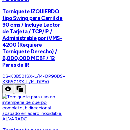
Torniquete IZQUIERDO
tipo Swing para Carril de
90 cms / Incluye Lector
de Tarjeta / TCP/IP /
Administrable por iVMS-
4200 (Requiere
Torniquete Derecho) /
6,000,000 MCBF / 12
Pares de IR
DS-K3B501SX-L/M-DP90
DS-
K3B501SX-L/M-DP90
ALVARADO