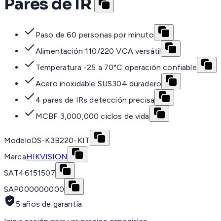
Pares de IR
Paso de 60 personas por minuto
Alimentación 110/220 VCA versátil
Temperatura -25 a 70°C operación confiable
Acero inoxidable SUS304 duradero
4 pares de IRs detección precisa
MCBF 3,000,000 ciclos de vida
Modelo
DS-K3B220-KIT
Marca
HIKVISION
SAT
46151507
SAP
000000000
5 años de garantía