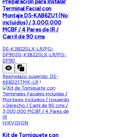
Preparación para Instalar
Terminal Facial con
Montaje DS-KAB6ZU1 (No
incluidos) / 3,000,000
MCBF / 4 Pares de IR /
Carril de 90 cms
DS-K3B220LX-LR/PG-
DP90
DS-K3B220LX-LR/PG-
DP90
Reemplazo sugerido:
DS-
K6B221TMX-LR
HIKVISION
Kit de Torniquete con