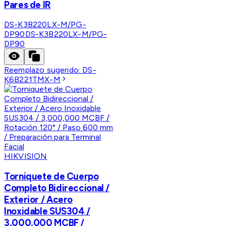
Pares de IR
DS-K3B220LX-M/PG-
DP90
DS-K3B220LX-M/PG-
DP90
Reemplazo sugerido:
DS-
K6B221TMX-M
HIKVISION
Torniquete de Cuerpo
Completo Bidireccional /
Exterior / Acero
Inoxidable SUS304 /
3,000,000 MCBF /