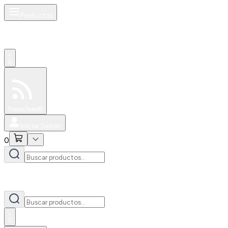
Productos
0
Especiales
Newsfeed
0
Iniciar Sesión
0
0