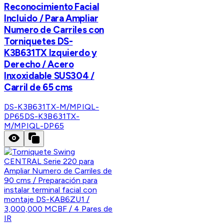
Reconocimiento Facial
Incluido / Para Ampliar
Numero de Carriles con
Torniquetes DS-
K3B631TX Izquierdo y
Derecho / Acero
Inxoxidable SUS304 /
Carril de 65 cms
DS-K3B631TX-M/MPIQL-
DP65
DS-K3B631TX-
M/MPIQL-DP65