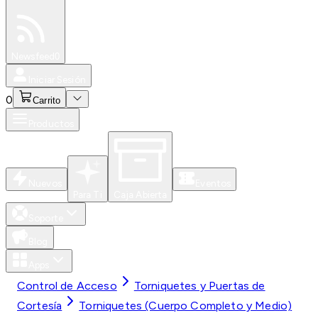
Especiales
Newsfeed
0
Iniciar Sesión
0
Carrito
Productos
Nuevos
Eventos
Para Ti
Caja Abierta
Soporte
Blog
Apps
Control de Acceso
Torniquetes y Puertas de
Cortesía
Torniquetes (Cuerpo Completo y Medio)