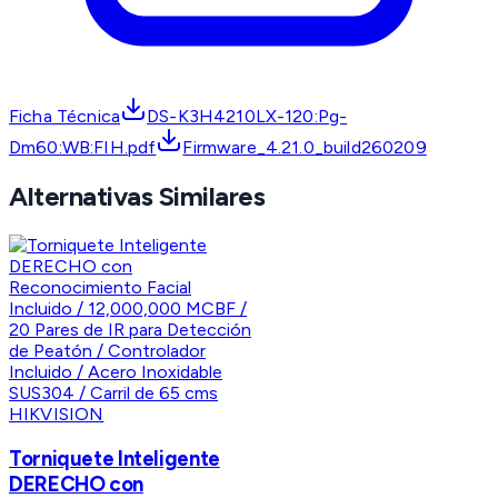
Ficha Técnica
DS-K3H4210LX-120:Pg-
Dm60:WB:FIH.pdf
Firmware_4.21.0_build260209
Alternativas Similares
HIKVISION
Torniquete Inteligente
DERECHO con