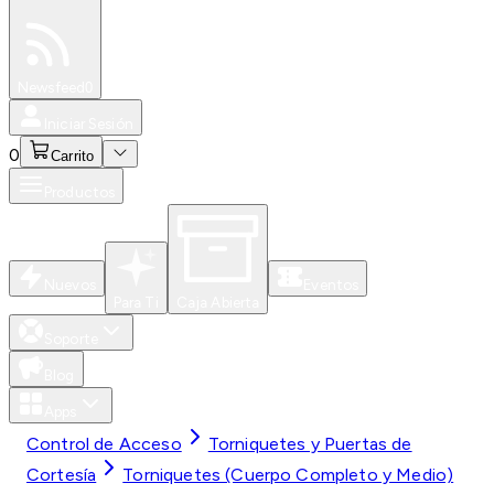
Especiales
Newsfeed
0
Iniciar Sesión
0
Carrito
Productos
Nuevos
Eventos
Para Ti
Caja Abierta
Soporte
Blog
Apps
Control de Acceso
Torniquetes y Puertas de
Cortesía
Torniquetes (Cuerpo Completo y Medio)