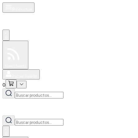
Productos
0
Especiales
Newsfeed
0
Iniciar Sesión
0
0