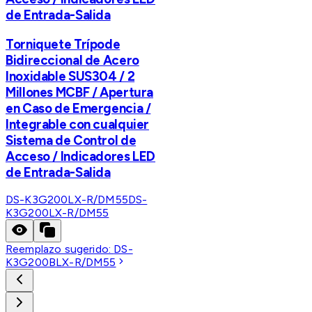
de Entrada-Salida
Torniquete Trípode
Bidireccional de Acero
Inoxidable SUS304 / 2
Millones MCBF / Apertura
en Caso de Emergencia /
Integrable con cualquier
Sistema de Control de
Acceso / Indicadores LED
de Entrada-Salida
DS-K3G200LX-R/DM55
DS-
K3G200LX-R/DM55
Reemplazo sugerido:
DS-
K3G200BLX-R/DM55