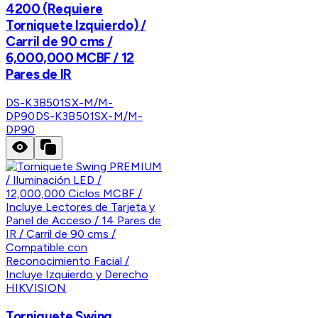
4200 (Requiere
Torniquete Izquierdo) /
Carril de 90 cms /
6,000,000 MCBF / 12
Pares de IR
DS-K3B501SX-M/M-
DP90
DS-K3B501SX-M/M-
DP90
HIKVISION
Torniquete Swing