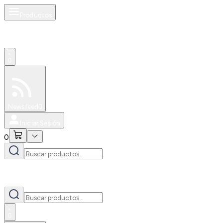
Productos
0
Especiales
Newsfeed
0
Iniciar Sesión
0
0