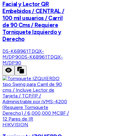
Facial y Lector QR
Embebidos / CENTRAL /
100 mil usuarios / Carril
de 90 Cms / Requiere
Torniquete Izquierdo y
Derecho
DS-K6B961TDQX-
M/DP90
DS-K6B961TDQX-
M/DP90
HIKVISION