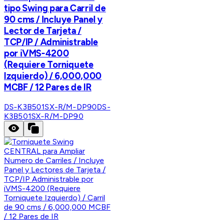
tipo Swing para Carril de
90 cms / Incluye Panel y
Lector de Tarjeta /
TCP/IP / Administrable
por iVMS-4200
(Requiere Torniquete
Izquierdo) / 6,000,000
MCBF / 12 Pares de IR
DS-K3B501SX-R/M-DP90
DS-
K3B501SX-R/M-DP90