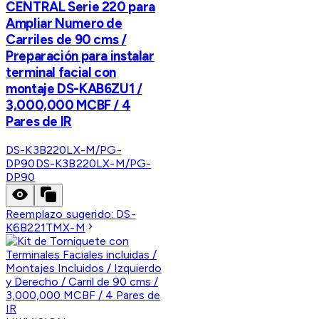
CENTRAL Serie 220 para
Ampliar Numero de
Carriles de 90 cms /
Preparación para instalar
terminal facial con
montaje DS-KAB6ZU1 /
3,000,000 MCBF / 4
Pares de IR
DS-K3B220LX-M/PG-
DP90
DS-K3B220LX-M/PG-
DP90
Reemplazo sugerido:
DS-
K6B221TMX-M