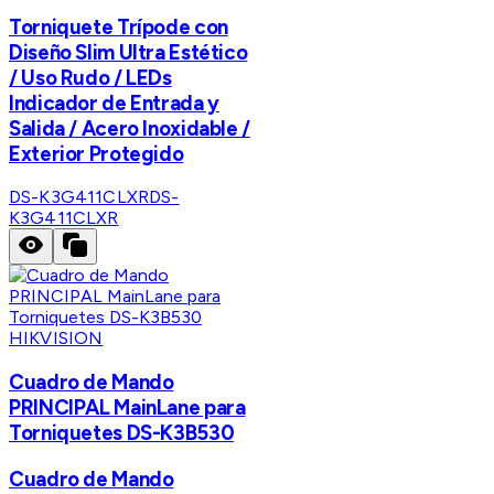
Torniquete Trípode con
Diseño Slim Ultra Estético
/ Uso Rudo / LEDs
Indicador de Entrada y
Salida / Acero Inoxidable /
Exterior Protegido
DS-K3G411CLXR
DS-
K3G411CLXR
HIKVISION
Cuadro de Mando
PRINCIPAL MainLane para
Torniquetes DS-K3B530
Cuadro de Mando