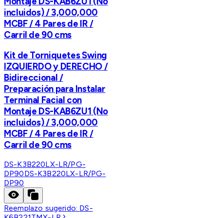
Montaje DS-KAB6ZU1 (No
incluidos) / 3,000,000
MCBF / 4 Pares de IR /
Carril de 90 cms
Kit de Torniquetes Swing
IZQUIERDO y DERECHO /
Bidireccional /
Preparación para Instalar
Terminal Facial con
Montaje DS-KAB6ZU1 (No
incluidos) / 3,000,000
MCBF / 4 Pares de IR /
Carril de 90 cms
DS-K3B220LX-LR/PG-
DP90
DS-K3B220LX-LR/PG-
DP90
Reemplazo sugerido:
DS-
K6B221TMX-LR