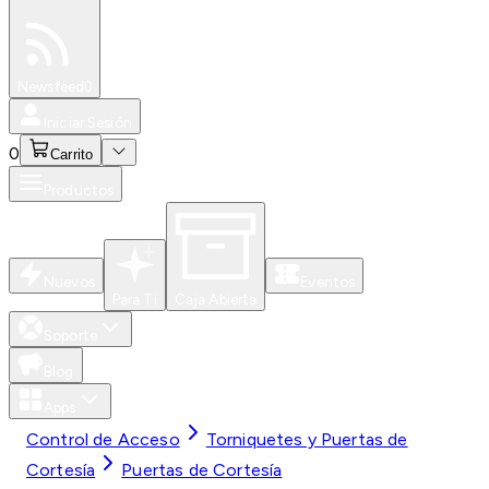
Especiales
Newsfeed
0
Iniciar Sesión
0
Carrito
Productos
Nuevos
Eventos
Para Ti
Caja Abierta
Soporte
Blog
Apps
Control de Acceso
Torniquetes y Puertas de
Cortesía
Puertas de Cortesía