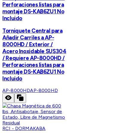
Perforaciones listas para
montaje DS-KAB6ZU1 No
Incluido
Torniquete Central para
Añadir Carriles a AP-
8000HD / Exterior /
Acero Inoxidable SUS304
/ Requiere AP-8000HD /
Perforaciones listas para
montaje DS-KAB6ZU1 No
Incluido
AP-8000HD
AP-8000HD
RCI - DORMAKABA