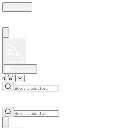
Productos
0
Especiales
Newsfeed
0
Iniciar Sesión
0
0