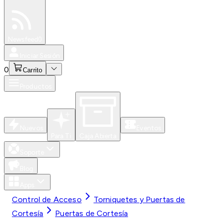
Especiales
Newsfeed
0
Iniciar Sesión
0
Carrito
Productos
Nuevos
Eventos
Para Ti
Caja Abierta
Soporte
Blog
Apps
Control de Acceso
Torniquetes y Puertas de
Cortesía
Puertas de Cortesía