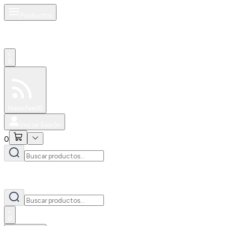
Productos
0
Especiales
Newsfeed
0
Iniciar Sesión
0
0