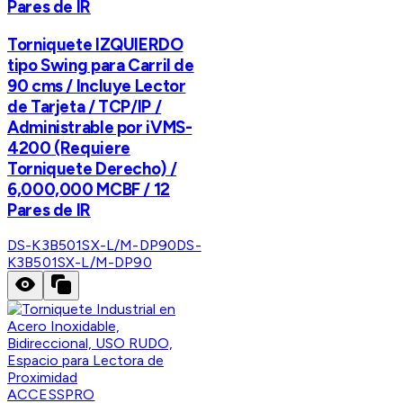
Pares de IR
Torniquete IZQUIERDO
tipo Swing para Carril de
90 cms / Incluye Lector
de Tarjeta / TCP/IP /
Administrable por iVMS-
4200 (Requiere
Torniquete Derecho) /
6,000,000 MCBF / 12
Pares de IR
DS-K3B501SX-L/M-DP90
DS-
K3B501SX-L/M-DP90
ACCESSPRO