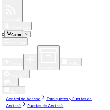
Especiales
Newsfeed
0
Iniciar Sesión
0
Carrito
Productos
Nuevos
Eventos
Para Ti
Caja Abierta
Soporte
Blog
Apps
Control de Acceso
Torniquetes y Puertas de
Cortesía
Puertas de Cortesía