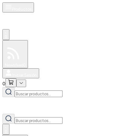
Productos
0
Especiales
Newsfeed
0
Iniciar Sesión
0
0