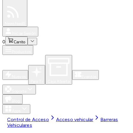
Especiales
Newsfeed
0
Iniciar Sesión
0
Carrito
Productos
Nuevos
Eventos
Para Ti
Caja Abierta
Soporte
Blog
Apps
Control de Acceso
Acceso vehicular
Barreras
Vehiculares