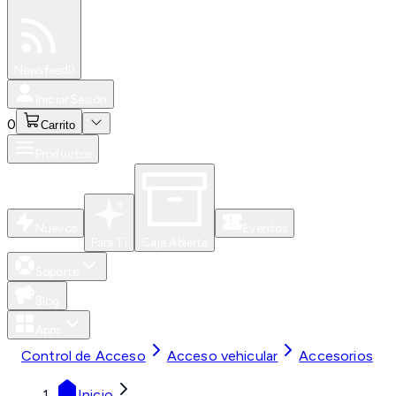
Especiales
Newsfeed
0
Iniciar Sesión
0
Carrito
Productos
Nuevos
Eventos
Para Ti
Caja Abierta
Soporte
Blog
Apps
Control de Acceso
Acceso vehicular
Accesorios
Inicio