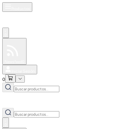
Productos
0
Especiales
Newsfeed
0
Iniciar Sesión
0
0