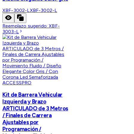
XBF-3002-L
XBF-3002-L
Reemplazo sugerido:
XBF-
3003-L
ACCESSPRO
Kit de Barrera Vehicular
Izquierda y Brazo
ARTICULADO de 3 Metros
/ Finales de Carrera
Ajustables por
Programación /