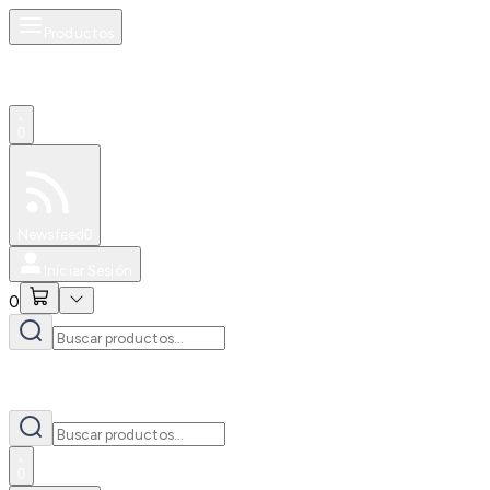
Productos
0
Especiales
Newsfeed
0
Iniciar Sesión
0
0