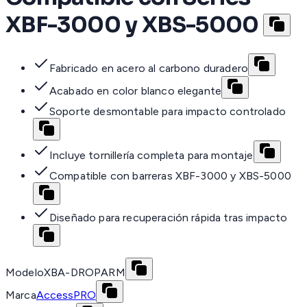
XBF-3000 y XBS-5000
Fabricado en acero al carbono duradero
Acabado en color blanco elegante
Soporte desmontable para impacto controlado
Incluye tornillería completa para montaje
Compatible con barreras XBF-3000 y XBS-5000
Diseñado para recuperación rápida tras impacto
Modelo
XBA-DROPARM
Marca
AccessPRO