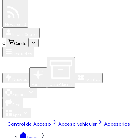
Especiales
Newsfeed
0
Iniciar Sesión
0
Carrito
Productos
Nuevos
Eventos
Para Ti
Caja Abierta
Soporte
Blog
Apps
Control de Acceso
Acceso vehicular
Accesorios
Inicio