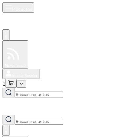
Productos
0
Especiales
Newsfeed
0
Iniciar Sesión
0
0