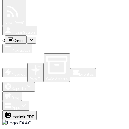
Especiales
Newsfeed
0
Iniciar Sesión
0
Carrito
Productos
Nuevos
Eventos
Para Ti
Caja Abierta
Soporte
Blog
Apps
Imprimir PDF