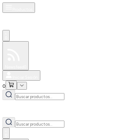
Productos
0
Especiales
Newsfeed
0
Iniciar Sesión
0
0