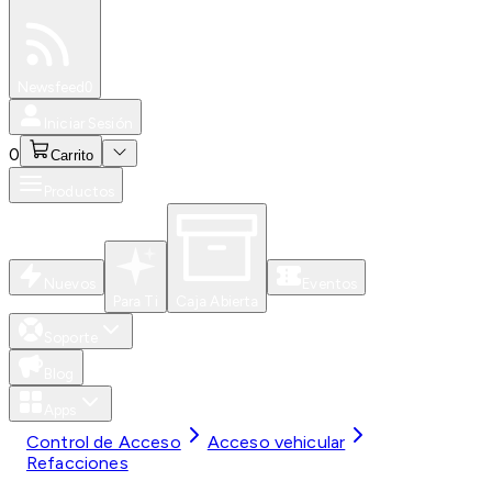
Especiales
Newsfeed
0
Iniciar Sesión
0
Carrito
Productos
Nuevos
Eventos
Para Ti
Caja Abierta
Soporte
Blog
Apps
Control de Acceso
Acceso vehicular
Refacciones