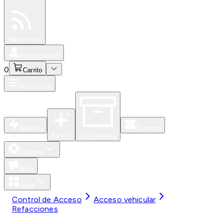
Especiales
Newsfeed
0
Iniciar Sesión
0
Carrito
Productos
Nuevos
Eventos
Para Ti
Caja Abierta
Soporte
Blog
Apps
Control de Acceso
Acceso vehicular
Refacciones