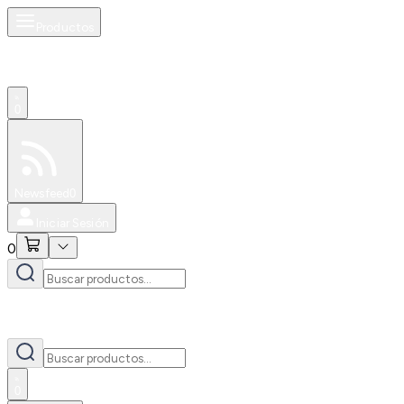
Productos
0
Especiales
Newsfeed
0
Iniciar Sesión
0
0