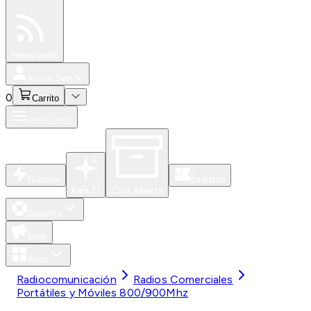
Especiales
Newsfeed
0
Iniciar Sesión
0
Carrito
Productos
Nuevos
Eventos
Para Ti
Caja Abierta
Soporte
Blog
Apps
Radiocomunicación
Radios Comerciales
Portátiles y Móviles 800/900Mhz