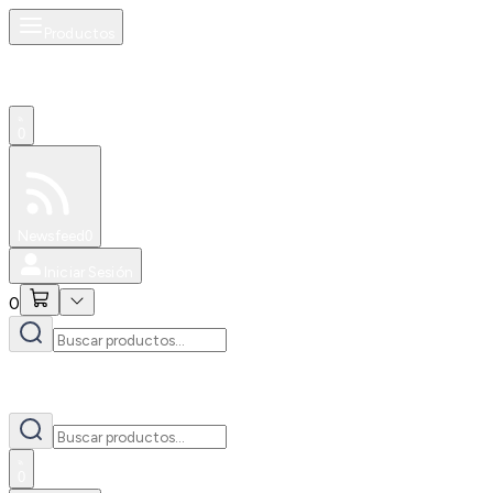
Productos
0
Especiales
Newsfeed
0
Iniciar Sesión
0
0