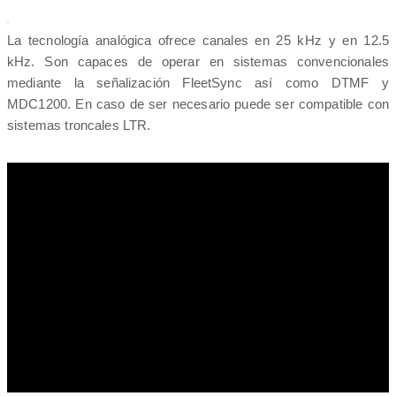
La tecnología analógica ofrece canales en 25 kHz y en 12.5
kHz. Son capaces de operar en sistemas convencionales
mediante la señalización FleetSync así como DTMF y
MDC1200. En caso de ser necesario puede ser compatible con
sistemas troncales LTR.