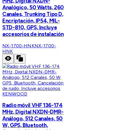
MHz, Digital NXDN-
Analógico, 50 Watts, 260
Canales, Trunking Tipo D,
Encriptación, IP54, MIL-
STD-810, GPS, Incluye
accesorios de instalación
NX-1700-HNK
NX-1700-
HNK
KENWOOD
Radio móvil VHF 136-174
MHz, Digital NXDN-DMR-
Análogo, 512 Canales, 50
W, GPS, Bluetooth,