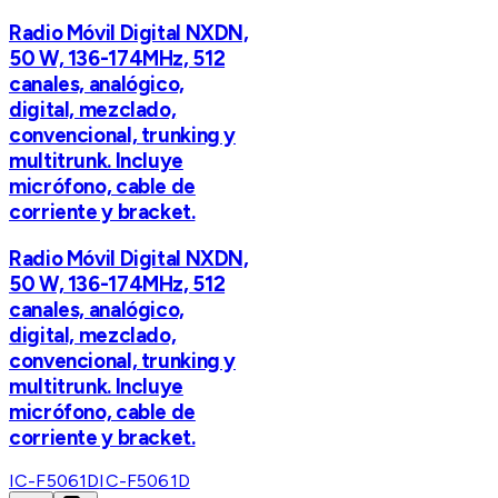
Radio Móvil Digital NXDN,
50 W, 136-174MHz, 512
canales, analógico,
digital, mezclado,
convencional, trunking y
multitrunk. Incluye
micrófono, cable de
corriente y bracket.
Radio Móvil Digital NXDN,
50 W, 136-174MHz, 512
canales, analógico,
digital, mezclado,
convencional, trunking y
multitrunk. Incluye
micrófono, cable de
corriente y bracket.
IC-F5061D
IC-F5061D