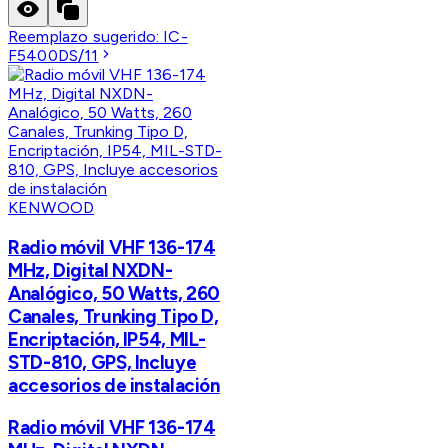
Reemplazo sugerido:
IC-
F5400DS/11
KENWOOD
Radio móvil VHF 136-174
MHz, Digital NXDN-
Analógico, 50 Watts, 260
Canales, Trunking Tipo D,
Encriptación, IP54, MIL-
STD-810, GPS, Incluye
accesorios de instalación
Radio móvil VHF 136-174