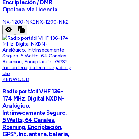
Encriptación / DMR
Opcional vía Licencia
NX-1200-NK2
NX-1200-NK2
KENWOOD
Radio portátil VHF 136-
174 MHz, Digital NXDN-
Analógico,
Intrínsecamente Seguro,
5 Watts, 64 Canales,
Roaming, Encriptación,
GPS*, Inc. antena, batería,