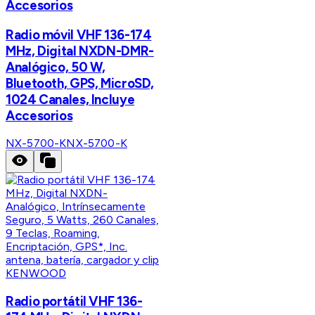
Accesorios
Radio móvil VHF 136-174
MHz, Digital NXDN-DMR-
Analógico, 50 W,
Bluetooth, GPS, MicroSD,
1024 Canales, Incluye
Accesorios
NX-5700-K
NX-5700-K
KENWOOD
Radio portátil VHF 136-