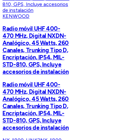
KENWOOD
Radio móvil UHF 400-
470 MHz, Digital NXDN-
Analógico, 45 Watts, 260
Canales, Trunking Tipo D,
Encriptación, IP54, MIL-
STD-810, GPS, Incluye
accesorios de instalación
Radio móvil UHF 400-
470 MHz, Digital NXDN-
Analógico, 45 Watts, 260
Canales, Trunking Tipo D,
Encriptación, IP54, MIL-
STD-810, GPS, Incluye
accesorios de instalación