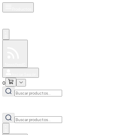
Productos
0
Especiales
Newsfeed
0
Iniciar Sesión
0
0