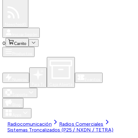
Especiales
Newsfeed
0
Iniciar Sesión
0
Carrito
Productos
Nuevos
Eventos
Para Ti
Caja Abierta
Soporte
Blog
Apps
Radiocomunicación
Radios Comerciales
Sistemas Troncalizados (P25 / NXDN / TETRA)