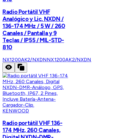
Radio Portátil VHF
Analógico y Lic. NXDN /
136-174 MHz / 5 W / 260
Canales / Pantalla y 9
Teclas / IP55 / MIL-STD-
810
NX1200AK2/NXDN
NX1200AK2/NXDN
KENWOOD
Radio portátil VHF 136-
174 MHz, 260 Canales,
Digital NXDN-DMR-