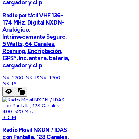
cargador y clip
Radio portátil VHF 136-
174 MHz, Digital NXDN-
Analógico,
Intrínsecamente Seguro,
5 Watts, 64 Canales,
Roaming, Encriptación,
GPS*, Inc. antena, batería,
cargador y clip
NX-1200-NK-IS
NX-1200-
NK-IS
ICOM
Radio Móvil NXDN / IDAS
con Pantalla, 128 Canales,