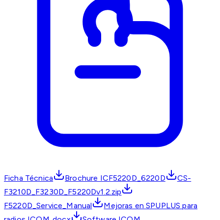
Ficha Técnica
Brochure ICF5220D_6220D
CS-
F3210D_F3230D_F5220Dv1.2.zip
F5220D_Service_Manual
Mejoras en SPUPLUS para
radios ICOM..docx
Software ICOM