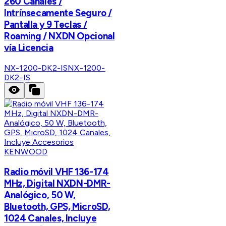
260 Canales /
Intrínsecamente Seguro /
Pantalla y 9 Teclas /
Roaming / NXDN Opcional
vía Licencia
NX-1200-DK2-IS
NX-1200-
DK2-IS
KENWOOD
Radio móvil VHF 136-174
MHz, Digital NXDN-DMR-
Analógico, 50 W,
Bluetooth, GPS, MicroSD,
1024 Canales, Incluye