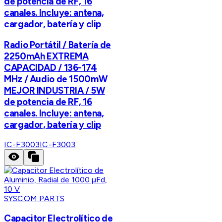
de potencia de RF, 16
canales. Incluye: antena,
cargador, batería y clip
Radio Portátil / Batería de
2250mAh EXTREMA
CAPACIDAD / 136-174
MHz / Audio de 1500mW
MEJOR INDUSTRIA / 5W
de potencia de RF, 16
canales. Incluye: antena,
cargador, batería y clip
IC-F3003
IC-F3003
SYSCOM PARTS
Capacitor Electrolítico de