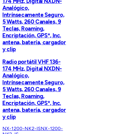
174 MHz, Digital NXDN-
Analógico,
Intrínsecamente Seguro,
5 Watts, 260 Canales, 9
Teclas, Roaming,
Encriptación, GPS*, Inc.
antena, batería, cargador
y clip
Radio portátil VHF 136-
174 MHz, Digital NXDN-
Analógico,
Intrínsecamente Seguro,
5 Watts, 260 Canales, 9
Teclas, Roaming,
Encriptación, GPS*, Inc.
antena, batería, cargador
y clip
NX-1200-NK2-IS
NX-1200-