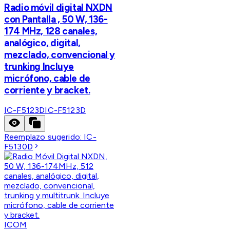
Radio móvil digital NXDN
con Pantalla , 50 W, 136-
174 MHz, 128 canales,
analógico, digital,
mezclado, convencional y
trunking Incluye
micrófono, cable de
corriente y bracket.
IC-F5123D
IC-F5123D
Reemplazo sugerido:
IC-
F5130D
ICOM