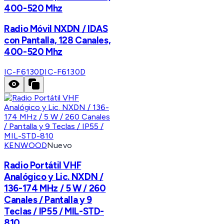
400-520 Mhz
Radio Móvil NXDN / IDAS
con Pantalla, 128 Canales,
400-520 Mhz
IC-F6130D
IC-F6130D
KENWOOD
Nuevo
Radio Portátil VHF
Analógico y Lic. NXDN /
136-174 MHz / 5 W / 260
Canales / Pantalla y 9
Teclas / IP55 / MIL-STD-
810