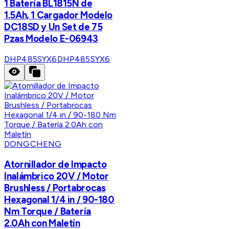
1 Batería BL1815N de
1.5Ah, 1 Cargador Modelo
DC18SD y Un Set de 75
Pzas Modelo E-06943
DHP485SYX6
DHP485SYX6
DONGCHENG
Atornillador de Impacto
Inalámbrico 20V / Motor
Brushless / Portabrocas
Hexagonal 1/4 in / 90-180
Nm Torque / Batería
2.0Ah con Maletín