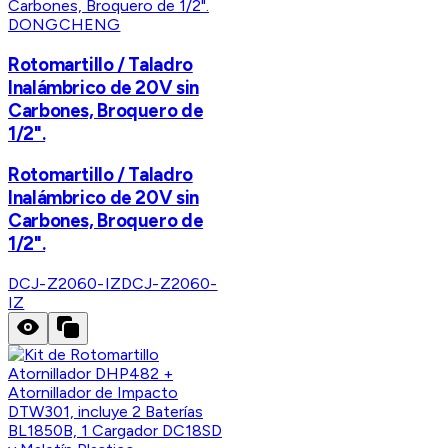
DONGCHENG
Rotomartillo / Taladro
Inalámbrico de 20V sin
Carbones, Broquero de
1/2".
Rotomartillo / Taladro
Inalámbrico de 20V sin
Carbones, Broquero de
1/2".
DCJ-Z2060-IZ
DCJ-Z2060-
IZ