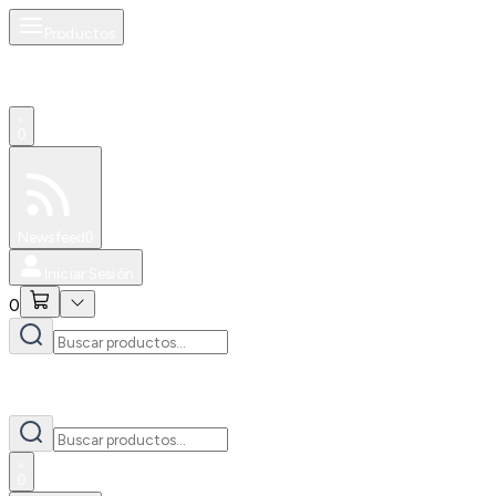
Productos
0
Especiales
Newsfeed
0
Iniciar Sesión
0
0