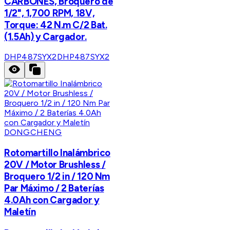
CARBONES, Broquero de
1/2", 1,700 RPM, 18V,
Torque: 42 N.m C/2 Bat.
(1.5Ah) y Cargador.
DHP487SYX2
DHP487SYX2
DONGCHENG
Rotomartillo Inalámbrico
20V / Motor Brushless /
Broquero 1/2 in / 120 Nm
Par Máximo / 2 Baterías
4.0Ah con Cargador y
Maletín