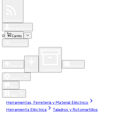
Especiales
Newsfeed
0
Iniciar Sesión
0
Carrito
Productos
Nuevos
Eventos
Para Ti
Caja Abierta
Soporte
Blog
Apps
Herramientas, Ferretería y Material Eléctrico
Herramienta Eléctrica
Taladros y Rotomartillos