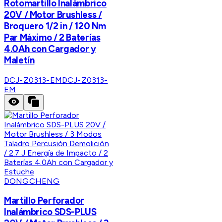
Rotomartillo Inalámbrico
20V / Motor Brushless /
Broquero 1/2 in / 120 Nm
Par Máximo / 2 Baterías
4.0Ah con Cargador y
Maletín
DCJ-Z0313-EM
DCJ-Z0313-
EM
DONGCHENG
Martillo Perforador
Inalámbrico SDS-PLUS