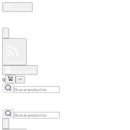
Productos
0
Especiales
Newsfeed
0
Iniciar Sesión
0
0