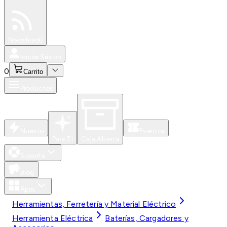
Especiales
Newsfeed
0
Iniciar Sesión
0
Carrito
Productos
Nuevos
Eventos
Para Ti
Caja Abierta
Soporte
Blog
Apps
Herramientas, Ferretería y Material Eléctrico
Herramienta Eléctrica
Baterías, Cargadores y