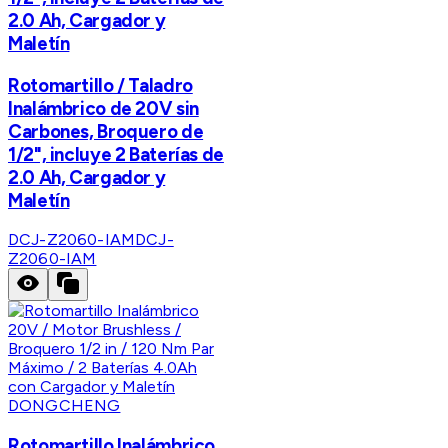
2.0 Ah, Cargador y
Maletín
Rotomartillo / Taladro
Inalámbrico de 20V sin
Carbones, Broquero de
1/2", incluye 2 Baterías de
2.0 Ah, Cargador y
Maletín
DCJ-Z2060-IAM
DCJ-
Z2060-IAM
DONGCHENG
Rotomartillo Inalámbrico