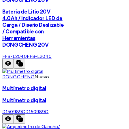
Batería de Litio 20V
4.0Ah / Indicador LED de
Carga / Diseño Deslizable
/ Compatible con
Herramientas
DONGCHENG 20V
FFB-L2040
FFB-L2040
DONGCHENG
Nuevo
Multímetro digital
Multímetro digital
D150989C
D150989C