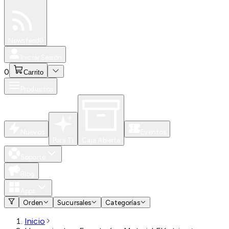
Especiales
Newsfeed
0
Iniciar Sesión
0
Carrito
Productos
Nuevos
Eventos
Para Ti
Caja Abierta
Soporte
Blog
Apps
Orden
Sucursales
Categorías
Inicio