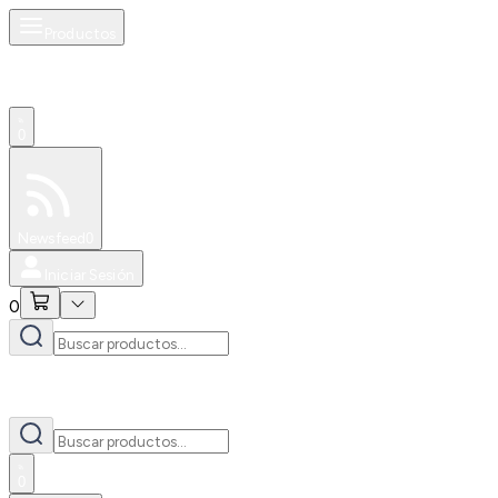
Productos
0
Especiales
Newsfeed
0
Iniciar Sesión
0
0