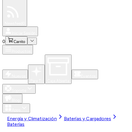
Especiales
Newsfeed
0
Iniciar Sesión
0
Carrito
Productos
Nuevos
Eventos
Para Ti
Caja Abierta
Soporte
Blog
Apps
Energía y Climatización
Baterías y Cargadores
Baterías