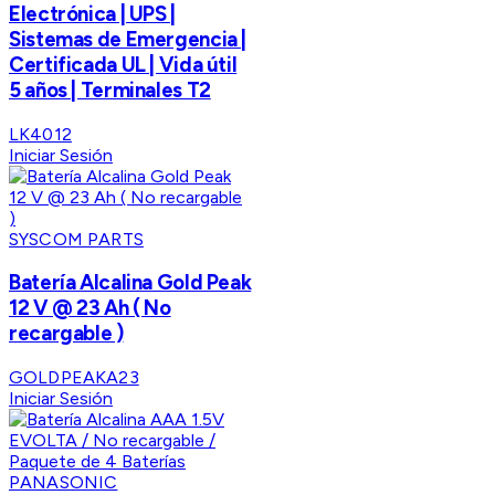
Electrónica | UPS |
Sistemas de Emergencia |
Certificada UL | Vida útil
5 años | Terminales T2
LK4012
Iniciar Sesión
SYSCOM PARTS
Batería Alcalina Gold Peak
12 V @ 23 Ah ( No
recargable )
GOLDPEAKA23
Iniciar Sesión
PANASONIC