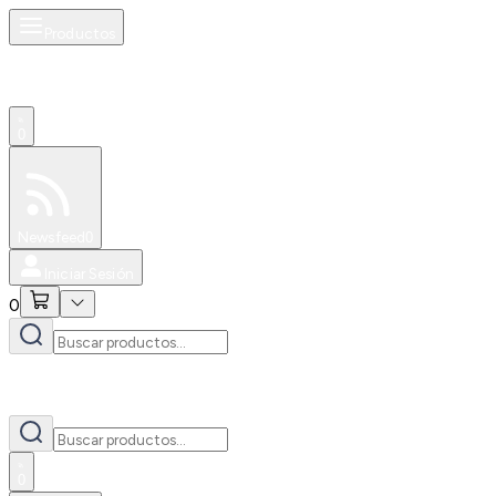
Productos
0
Especiales
Newsfeed
0
Iniciar Sesión
0
0