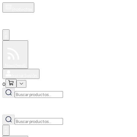
Productos
0
Especiales
Newsfeed
0
Iniciar Sesión
0
0