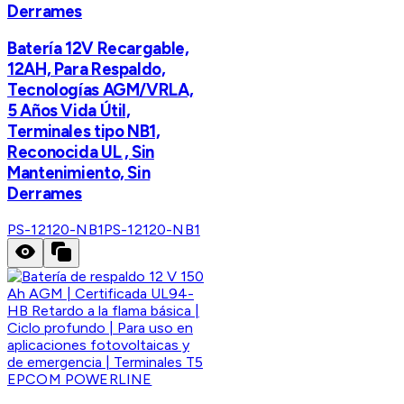
Derrames
Batería 12V Recargable,
12AH, Para Respaldo,
Tecnologías AGM/VRLA,
5 Años Vida Útil,
Terminales tipo NB1,
Reconocida UL , Sin
Mantenimiento, Sin
Derrames
PS-12120-NB1
PS-12120-NB1
EPCOM POWERLINE