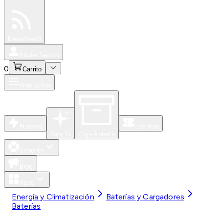
Especiales
Newsfeed
0
Iniciar Sesión
0
Carrito
Productos
Nuevos
Eventos
Para Ti
Caja Abierta
Soporte
Blog
Apps
Energía y Climatización
Baterías y Cargadores
Baterías