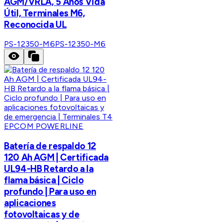
AGM/VRLA, 5 Años Vida
Útil, Terminales M6,
Reconocida UL
PS-12350-M6
PS-12350-M6
EPCOM POWERLINE
Batería de respaldo 12
120 Ah AGM | Certificada
UL94-HB Retardo a la
flama básica | Ciclo
profundo | Para uso en
aplicaciones
fotovoltaicas y de