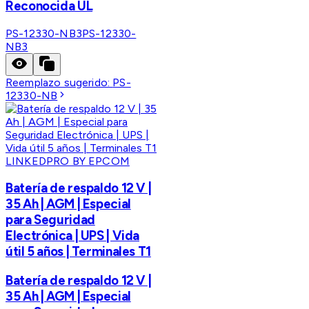
Reconocida UL
PS-12330-NB3
PS-12330-
NB3
Reemplazo sugerido:
PS-
12330-NB
LINKEDPRO BY EPCOM
Batería de respaldo 12 V |
35 Ah | AGM | Especial
para Seguridad
Electrónica | UPS | Vida
útil 5 años | Terminales T1
Batería de respaldo 12 V |
35 Ah | AGM | Especial