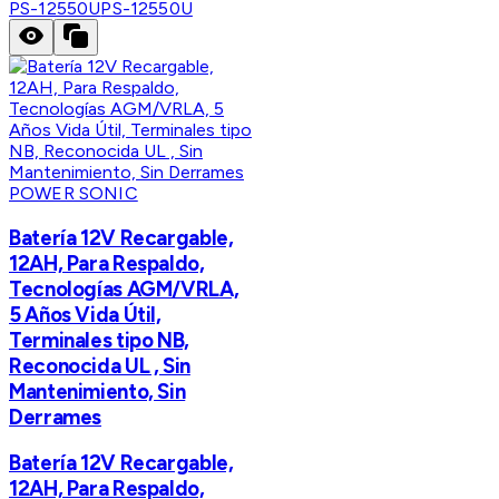
PS-12550U
PS-12550U
POWER SONIC
Batería 12V Recargable,
12AH, Para Respaldo,
Tecnologías AGM/VRLA,
5 Años Vida Útil,
Terminales tipo NB,
Reconocida UL , Sin
Mantenimiento, Sin
Derrames
Batería 12V Recargable,
12AH, Para Respaldo,