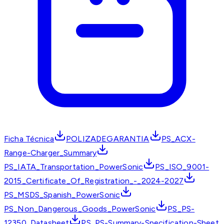
Ficha Técnica
POLIZADEGARANTIA
PS_ACX-
Range-Charger_Summary
PS_IATA_Transportation_PowerSonic
PS_ISO_9001-
2015_Certificate_Of_Registration_-_2024-2027
PS_MSDS_Spanish_PowerSonic
PS_Non_Dangerous_Goods_PowerSonic
PS_PS-
12350_Datasheet
PS_PS-Summary-Specification-Sheet