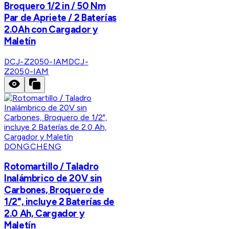
Broquero 1/2 in / 50 Nm
Par de Apriete / 2 Baterías
2.0Ah con Cargador y
Maletín
DCJ-Z2050-IAM
DCJ-
Z2050-IAM
DONGCHENG
Rotomartillo / Taladro
Inalámbrico de 20V sin
Carbones, Broquero de
1/2", incluye 2 Baterías de
2.0 Ah, Cargador y
Maletín