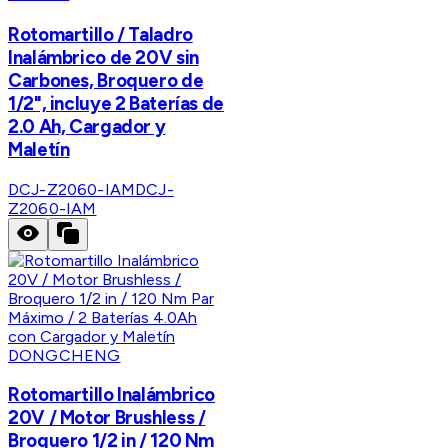
Rotomartillo / Taladro
Inalámbrico de 20V sin
Carbones, Broquero de
1/2", incluye 2 Baterías de
2.0 Ah, Cargador y
Maletín
DCJ-Z2060-IAM
DCJ-
Z2060-IAM
DONGCHENG
Rotomartillo Inalámbrico
20V / Motor Brushless /
Broquero 1/2 in / 120 Nm