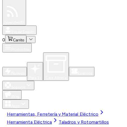
Especiales
Newsfeed
0
Iniciar Sesión
0
Carrito
Productos
Nuevos
Eventos
Para Ti
Caja Abierta
Soporte
Blog
Apps
Herramientas, Ferretería y Material Eléctrico
Herramienta Eléctrica
Taladros y Rotomartillos