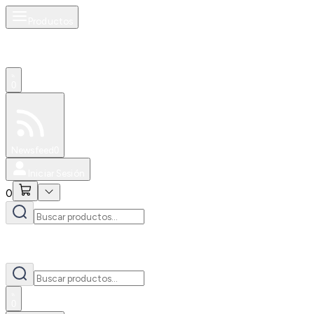
Productos
0
Especiales
Newsfeed
0
Iniciar Sesión
0
0