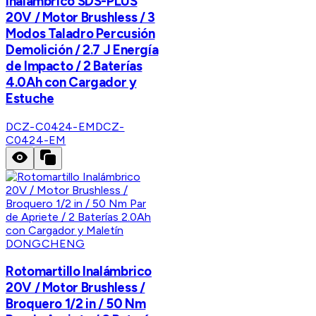
Inalámbrico SDS-PLUS
20V / Motor Brushless / 3
Modos Taladro Percusión
Demolición / 2.7 J Energía
de Impacto / 2 Baterías
4.0Ah con Cargador y
Estuche
DCZ-C0424-EM
DCZ-
C0424-EM
DONGCHENG
Rotomartillo Inalámbrico
20V / Motor Brushless /
Broquero 1/2 in / 50 Nm