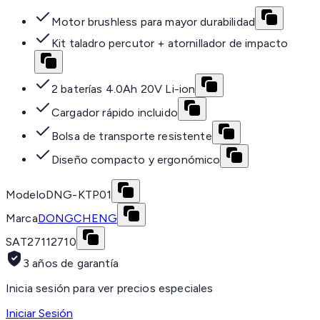
Motor brushless para mayor durabilidad
Kit taladro percutor + atornillador de impacto
2 baterías 4.0Ah 20V Li-ion
Cargador rápido incluido
Bolsa de transporte resistente
Diseño compacto y ergonómico
Modelo
DNG-KTP01
Marca
DONGCHENG
SAT
27112710
3 años de garantía
Inicia sesión para ver precios especiales
Iniciar Sesión