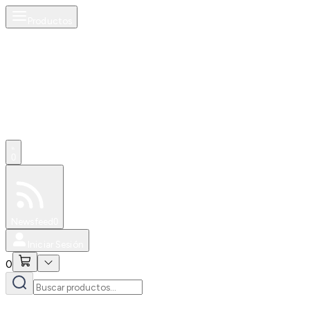
Productos
0
Especiales
Newsfeed
0
Iniciar Sesión
0