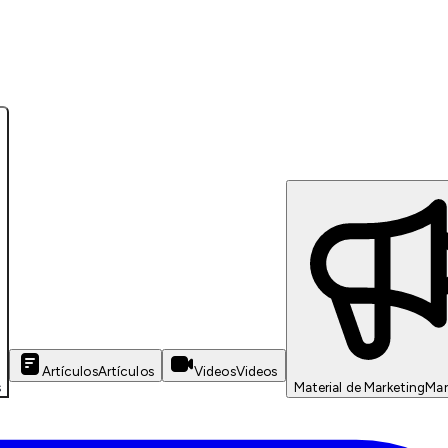
Artículos
Artículos
Videos
Videos
s
Material de Marketing
Mar