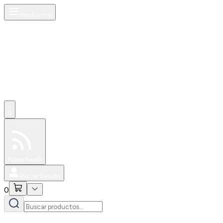
Productos
0
Especiales
Newsfeed
0
Iniciar Sesión
0