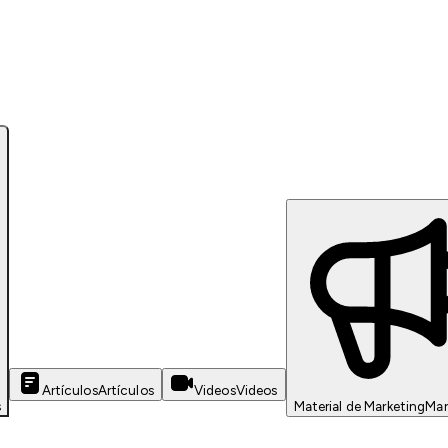
Artículos
Artículos
Videos
Videos
s
Material de Marketing
Mar