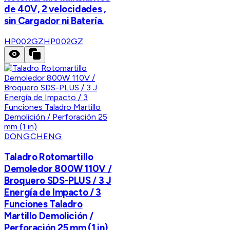
de 40V, 2 velocidades ,
sin Cargador ni Batería.
HP002GZ
HP002GZ
DONGCHENG
Taladro Rotomartillo
Demoledor 800W 110V /
Broquero SDS-PLUS / 3 J
Energía de Impacto / 3
Funciones Taladro
Martillo Demolición /
Perforación 25 mm (1 in)