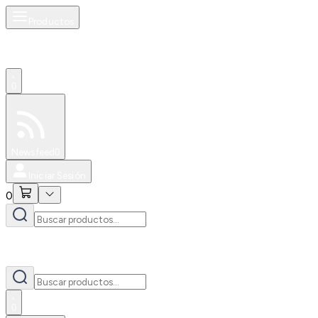
Productos
0
Especiales
Newsfeed
0
Iniciar Sesión
0
0