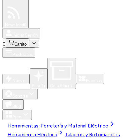
Especiales
Newsfeed
0
Iniciar Sesión
0
Carrito
Productos
Nuevos
Eventos
Para Ti
Caja Abierta
Soporte
Blog
Apps
Herramientas, Ferretería y Material Eléctrico
Herramienta Eléctrica
Taladros y Rotomartillos