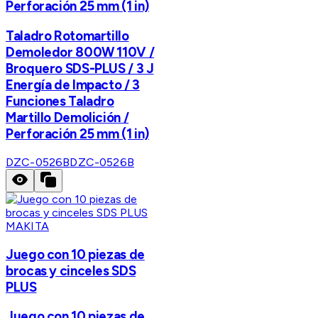
Perforación 25 mm (1 in)
Taladro Rotomartillo
Demoledor 800W 110V /
Broquero SDS-PLUS / 3 J
Energía de Impacto / 3
Funciones Taladro
Martillo Demolición /
Perforación 25 mm (1 in)
DZC-0526B
DZC-0526B
MAKITA
Juego con 10 piezas de
brocas y cinceles SDS
PLUS
Juego con 10 piezas de