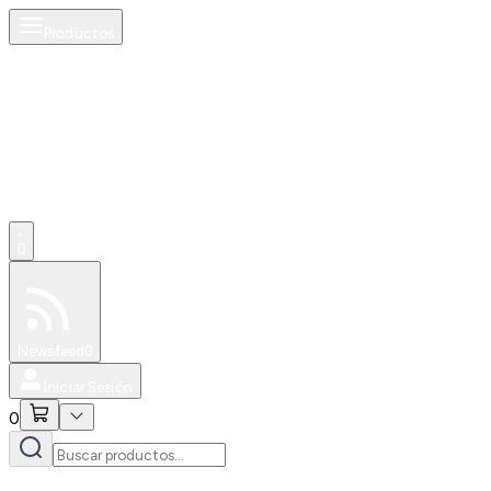
Productos
0
Especiales
Newsfeed
0
Iniciar Sesión
0