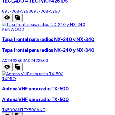
TECLADO 4 TEC P/ICF4261DS
893-008-5290
893-008-5290
KENWOOD
Tapa frontal para radios NX-240 y NX-340
Tapa frontal para radios NX-240 y NX-340
A02422863
A02422863
TXPRO
Antena VHF para radio TX-500
Antena VHF para radio TX-500
TX500ANT
TX500ANT