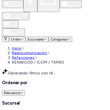
Nuevos
Eventos
Para Ti
Caja Abierta
Soporte
Blog
Apps
Orden
Sucursales
Categorías
Inicio
Radiocomunicación
Refacciones
KENWOOD / ICOM / TXPRO
Generando filtros con IA...
Ordenar por
Relevancia
Sucursal