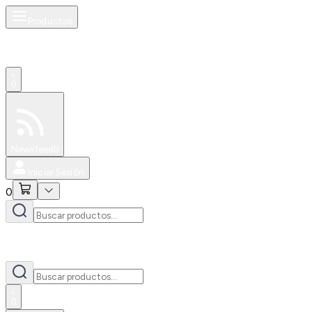
Productos
0
Especiales
Newsfeed
0
Iniciar Sesión
0
0