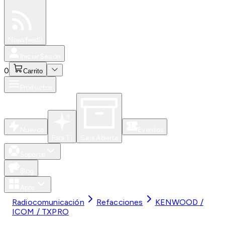
Especiales
Newsfeed
0
Iniciar Sesión
0
Carrito
Productos
Nuevos
Eventos
Para Ti
Caja Abierta
Soporte
Blog
Apps
Radiocomunicación
Refacciones
KENWOOD /
ICOM / TXPRO