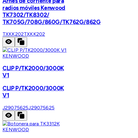
Arnes de corriente para
radios móviles Kenwood
TK7302/TK8302/
TK705G/708G/860G/TK762G/862G
TXKK202
TXKK202
KENWOOD
CLIP P/TK2000/3000K
V1
CLIP P/TK2000/3000K
V1
J29075625
J29075625
KENWOOD