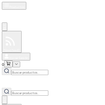
Productos
0
Especiales
Newsfeed
0
Iniciar Sesión
0
0