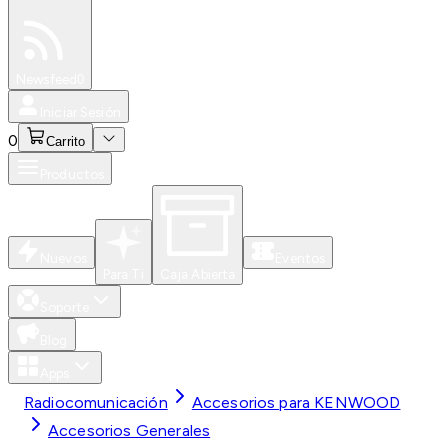
Especiales
Newsfeed
0
Iniciar Sesión
0
Carrito
Productos
Nuevos
Eventos
Para Ti
Caja Abierta
Soporte
Blog
Apps
Radiocomunicación
Accesorios para KENWOOD
Accesorios Generales