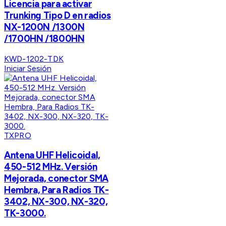
Licencia para activar
Trunking Tipo D en radios
NX-1200N /1300N
/1700HN /1800HN
KWD-1202-TDK
Iniciar Sesión
TXPRO
Antena UHF Helicoidal,
450-512 MHz. Versión
Mejorada, conector SMA
Hembra, Para Radios TK-
3402, NX-300, NX-320,
TK-3000.