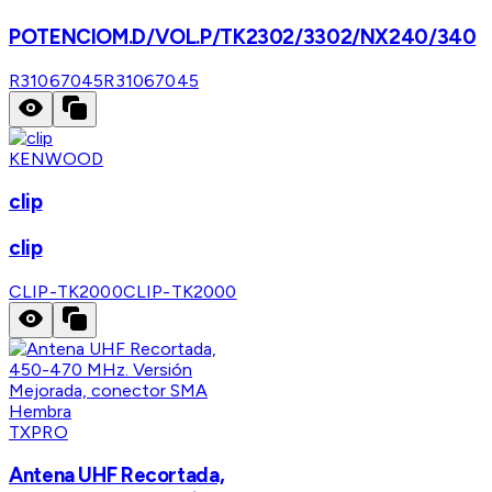
POTENCIOM.D/VOL.P/TK2302/3302/NX240/340
R31067045
R31067045
KENWOOD
clip
clip
CLIP-TK2000
CLIP-TK2000
TXPRO
Antena UHF Recortada,