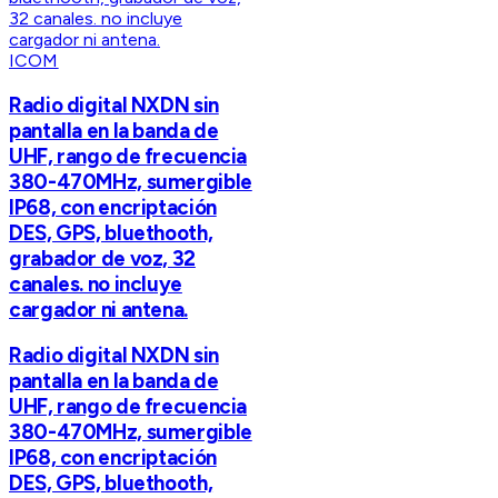
ICOM
Radio digital NXDN sin
pantalla en la banda de
UHF, rango de frecuencia
380-470MHz, sumergible
IP68, con encriptación
DES, GPS, bluethooth,
grabador de voz, 32
canales. no incluye
cargador ni antena.
Radio digital NXDN sin
pantalla en la banda de
UHF, rango de frecuencia
380-470MHz, sumergible
IP68, con encriptación
DES, GPS, bluethooth,