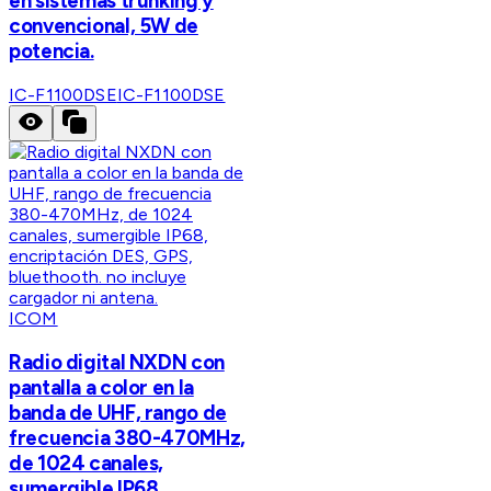
en sistemas trunking y
convencional, 5W de
potencia.
IC-F1100DSE
IC-F1100DSE
ICOM
Radio digital NXDN con
pantalla a color en la
banda de UHF, rango de
frecuencia 380-470MHz,
de 1024 canales,
sumergible IP68,