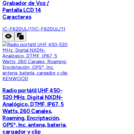
Grabador de Voz /
Pantalla LCD 14
Caracteres
IC-F62DUL/11
IC-F62DUL/11
KENWOOD
Radio portátil UHF 450-
520 MHz, Digital NXDN-
Analógico, DTMF, IP67, 5
Watts, 260 Canales,
Roaming, Encriptación,
GPS*, Inc. antena, batería,
cargador y clip