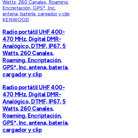
KENWOOD
Radio portátil UHF 400-
470 MHz, Digital DMR-
Analógico, DTMF, IP67, 5
Watts, 260 Canales,
Roaming, Encriptación,
GPS*, Inc. antena, batería,
cargador y clip
Radio portátil UHF 400-
470 MHz, Digital DMR-
Analógico, DTMF, IP67, 5
Watts, 260 Canales,
Roaming, Encriptación,
GPS*, Inc. antena, batería,
cargador y clip