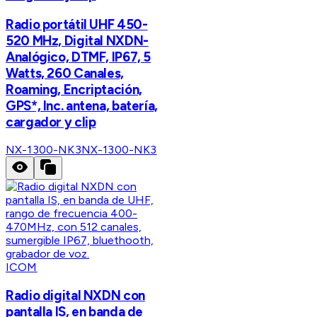
Radio portátil UHF 450-
520 MHz, Digital NXDN-
Analógico, DTMF, IP67, 5
Watts, 260 Canales,
Roaming, Encriptación,
GPS*, Inc. antena, batería,
cargador y clip
NX-1300-NK3
NX-1300-NK3
ICOM
Radio digital NXDN con
pantalla IS, en banda de