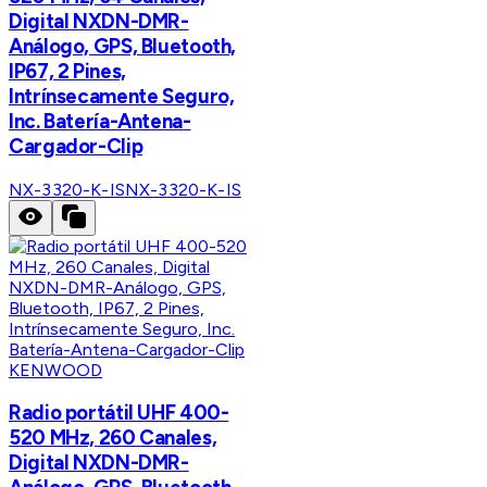
Digital NXDN-DMR-
Análogo, GPS, Bluetooth,
IP67, 2 Pines,
Intrínsecamente Seguro,
Inc. Batería-Antena-
Cargador-Clip
NX-3320-K-IS
NX-3320-K-IS
KENWOOD
Radio portátil UHF 400-
520 MHz, 260 Canales,
Digital NXDN-DMR-