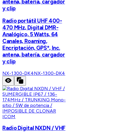
antena, batería, cargador
y clip
Radio portátil UHF 400-
470 MHz, Digital DMR-
Analógico, 5 Watts, 64
Canales, Roaming,
Encriptación, GPS*, Inc.
antena, batería, cargador
y clip
NX-1300-DK4
NX-1300-DK4
ICOM
Radio Digital NXDN / VHF