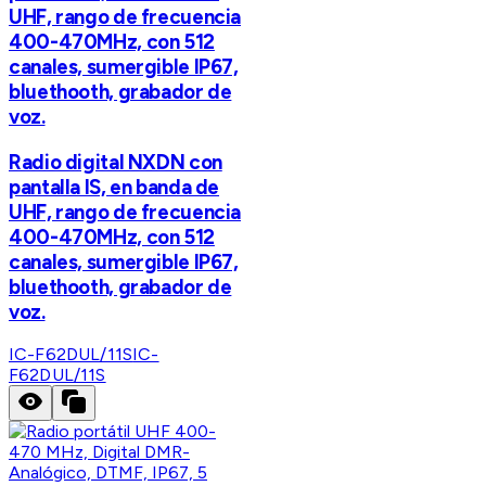
UHF, rango de frecuencia
400-470MHz, con 512
canales, sumergible IP67,
bluethooth, grabador de
voz.
Radio digital NXDN con
pantalla IS, en banda de
UHF, rango de frecuencia
400-470MHz, con 512
canales, sumergible IP67,
bluethooth, grabador de
voz.
IC-F62DUL/11S
IC-
F62DUL/11S