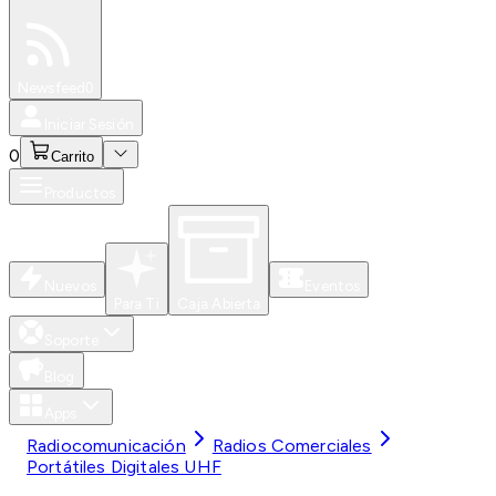
Especiales
Newsfeed
0
Iniciar Sesión
0
Carrito
Productos
Nuevos
Eventos
Para Ti
Caja Abierta
Soporte
Blog
Apps
Radiocomunicación
Radios Comerciales
Portátiles Digitales UHF