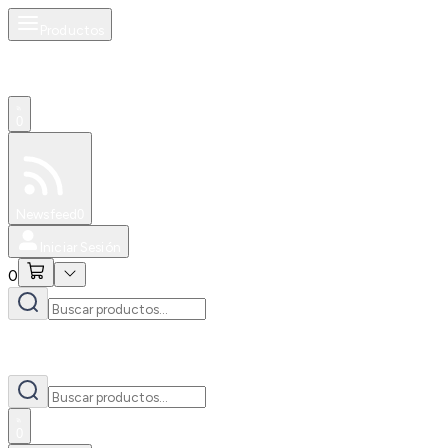
Productos
0
Especiales
Newsfeed
0
Iniciar Sesión
0
0