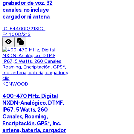
grabador de voz, 32
canales. no incluye
cargador ni antena.
IC-F4400D/21S
IC-
F4400D/21S
KENWOOD
400-470 MHz, Digital
NXDN-Analógico, DTMF,
IP67, 5 Watts, 260
Canales, Roaming,
Encriptación, GPS*, Inc.
antena, batería, cargador