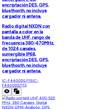
encriptación DES, GPS,
bluethooth. no incluye
cargador ni antena.
Radio digital NXDN con
pantalla a color en la
banda de UHF, rango de
frecuencia 380-470MHz,
de 1024 canales,
sumergible IP68,
encriptación DES, GPS,
bluethooth. no incluye
cargador ni antena.
IC-F4400DS/11S
IC-
F4400DS/11S