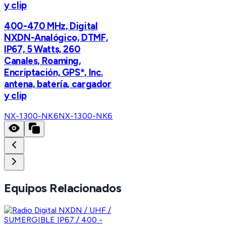
y clip
400-470 MHz, Digital
NXDN-Analógico, DTMF,
IP67, 5 Watts, 260
Canales, Roaming,
Encriptación, GPS*, Inc.
antena, batería, cargador
y clip
NX-1300-NK6
NX-1300-NK6
Equipos Relacionados