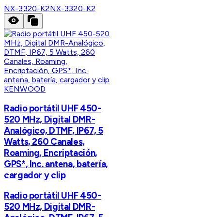
NX-3320-K2
NX-3320-K2
KENWOOD
Radio portátil UHF 450-
520 MHz, Digital DMR-
Analógico, DTMF, IP67, 5
Watts, 260 Canales,
Roaming, Encriptación,
GPS*, Inc. antena, batería,
cargador y clip
Radio portátil UHF 450-
520 MHz, Digital DMR-