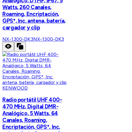
Analógico, DTMF, IP67, 5
Watts, 260 Canales,
Roaming, Encriptación,
GPS*, Inc. antena, batería,
cargador y clip
NX-1300-DK3
NX-1300-DK3
KENWOOD
Radio portátil UHF 400-
470 MHz, Digital DMR-
Analógico, 5 Watts, 64
Canales, Roaming,
Encriptación, GPS*, Inc.