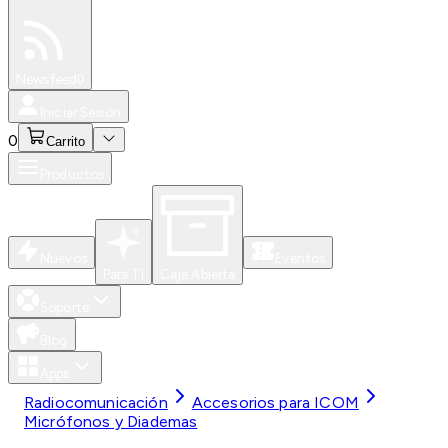
Especiales
Newsfeed
0
Iniciar Sesión
0
Carrito
Productos
Nuevos
Eventos
Para Ti
Caja Abierta
Soporte
Blog
Apps
Radiocomunicación
Accesorios para ICOM
Micrófonos y Diademas