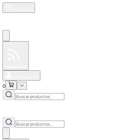
Productos
0
Especiales
Newsfeed
0
Iniciar Sesión
0
0