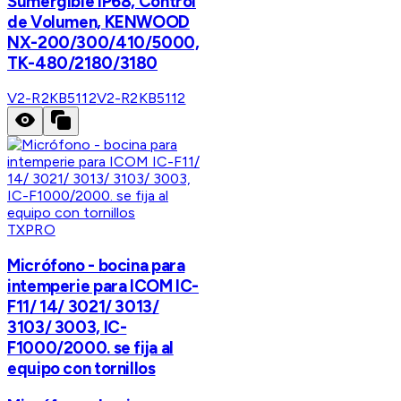
Sumergible IP68, Control
de Volumen, KENWOOD
NX-200/300/410/5000,
TK-480/2180/3180
V2-R2KB5112
V2-R2KB5112
TXPRO
Micrófono - bocina para
intemperie para ICOM IC-
F11/ 14/ 3021/ 3013/
3103/ 3003, IC-
F1000/2000. se fija al
equipo con tornillos