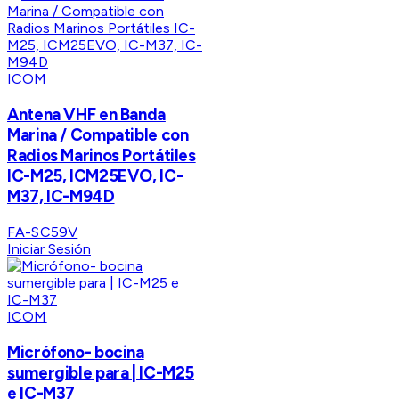
ICOM
Antena VHF en Banda
Marina / Compatible con
Radios Marinos Portátiles
IC-M25, ICM25EVO, IC-
M37, IC-M94D
FA-SC59V
Iniciar Sesión
ICOM
Micrófono- bocina
sumergible para | IC-M25
e IC-M37